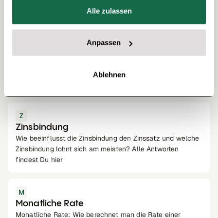
der Immobilienfinanzierung höhere Zinsen als bei einer
Alle zulassen
regulären Finanzierung mit beispielsweise 20 Prozent
Eigenkapitalanteil. Hierbei ist allerdings eine gute
Kreditwürdigkeit
wichtig, damit die Bank eine solche
Anpassen
Vollfinanzierung
gewährt.
Ablehnen
Andere Wörter
Z
Zinsbindung
Wie beeinflusst die Zinsbindung den Zinssatz und welche
Zinsbindung lohnt sich am meisten? Alle Antworten
findest Du hier
M
Monatliche Rate
Monatliche Rate: Wie berechnet man die Rate einer