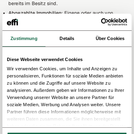
bereits im Besitz sind.
Abgezahlte Immobilien
: Eigene oder auch von
Familienmitgliedern, die zur Sicherheit genutzt
werden können.
Zustimmung
Details
Über Cookies
Kann man ohne Eigenkapital eine Immobilie
kaufen?
Diese Webseite verwendet Cookies
Sollten Käufer kein Eigenkapital für den Immobilienkauf
Wir verwenden Cookies, um Inhalte und Anzeigen zu
angespart haben, aber trotzdem sobald wie möglich
personalisieren, Funktionen für soziale Medien anbieten
eine Immobilie erwerben wollen, ist meistens auch eine
zu können und die Zugriffe auf unsere Website zu
Voll- oder 110-Prozent-Finanzierung möglich. Hierbei
analysieren. Außerdem geben wir Informationen zu Ihrer
bringen Kreditnehmer kein eigenes Kapital mit und
Verwendung unserer Website an unsere Partner für
lassen sich neben dem gesamten Kaufpreis der
soziale Medien, Werbung und Analysen weiter. Unsere
Immobilie auch die Kaufnebenkosten von der Bank
Partner führen diese Informationen möglicherweise mit
finanzieren.
weiteren Daten zusammen, die Sie ihnen bereitgestellt
haben oder die sie im Rahmen Ihrer Nutzung der Dienste
Im Gegenzug dafür verlangen Banken bei dieser Art
gesammelt haben.