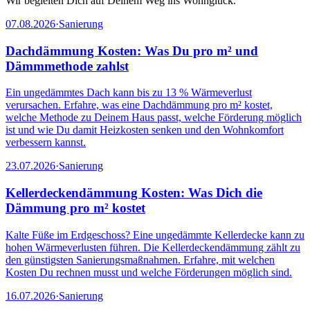
Wir begleiten Dich auf Deinem Weg ins Wohnglück.
07.08.2026
·
Sanierung
Dachdämmung Kosten: Was Du pro m² und
Dämmmethode zahlst
Ein ungedämmtes Dach kann bis zu 13 % Wärmeverlust
verursachen. Erfahre, was eine Dachdämmung pro m² kostet,
welche Methode zu Deinem Haus passt, welche Förderung möglich
ist und wie Du damit Heizkosten senken und den Wohnkomfort
verbessern kannst.
23.07.2026
·
Sanierung
Kellerdeckendämmung Kosten: Was Dich die
Dämmung pro m² kostet
Kalte Füße im Erdgeschoss? Eine ungedämmte Kellerdecke kann zu
hohen Wärmeverlusten führen. Die Kellerdeckendämmung zählt zu
den günstigsten Sanierungsmaßnahmen. Erfahre, mit welchen
Kosten Du rechnen musst und welche Förderungen möglich sind.
16.07.2026
·
Sanierung