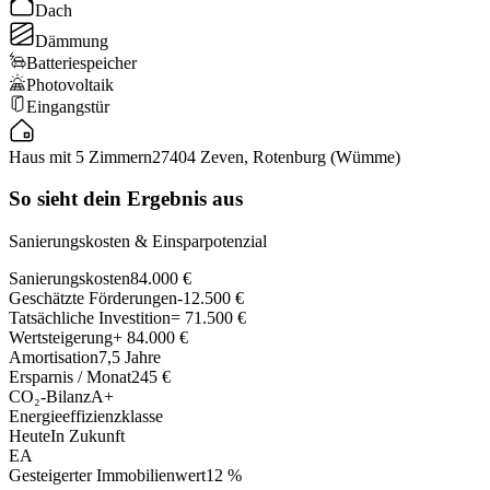
Dach
Dämmung
Batteriespeicher
Photovoltaik
Eingangstür
Haus mit 5 Zimmern
27404 Zeven, Rotenburg (Wümme)
So sieht dein Ergebnis aus
Sanierungskosten & Einsparpotenzial
Sanierungskosten
84.000 €
Geschätzte Förderungen
-12.500 €
Tatsächliche Investition
= 71.500 €
Wertsteigerung
+ 84.000 €
Amortisation
7,5 Jahre
Ersparnis / Monat
245 €
CO₂-Bilanz
A+
Energieeffizienzklasse
Heute
In Zukunft
E
A
Gesteigerter Immobilienwert
12 %