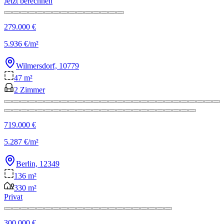
Jetzt berechnen
279.000 €
5.936 €/m²
Wilmersdorf, 10779
47 m²
2 Zimmer
719.000 €
5.287 €/m²
Berlin, 12349
136 m²
330 m²
Privat
300.000 €