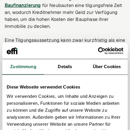
Baufinanzierung
für Neubauten eine tilgungsfreie Zeit
an, wodurch Kreditnehmer mehr Geld zur Verfügung
haben, um die hohen Kosten der Bauphase ihrer
Immobilie zu decken.
Eine Tilgungsaussetzung kann zwar kurzfristig als eine
sehr attraktive Option erscheinen um mehr Geld zur
Verfügung zu haben, erhöht auf lange Sicht aber immer
die Gesamtkosten des Darlehens. Dadurch, dass
Zustimmung
Details
Über Cookies
während der Tilgungsaussetzung die Rückzahlung des
Darlehens pausiert ist, verlängert sich die
Darlehenslaufzeit
. Somit werden die
Zinskosten
, die
Diese Webseite verwendet Cookies
Kreditnehmer auf die Dauer des Darlehens gerechnet
an die Bank zahlen müssen, deutlich höher als ohne die
Wir verwenden Cookies, um Inhalte und Anzeigen zu
Tilgungsaussetzung.
personalisieren, Funktionen für soziale Medien anbieten
zu können und die Zugriffe auf unsere Website zu
analysieren. Außerdem geben wir Informationen zu Ihrer
Verwendung unserer Website an unsere Partner für
Andere Wörter