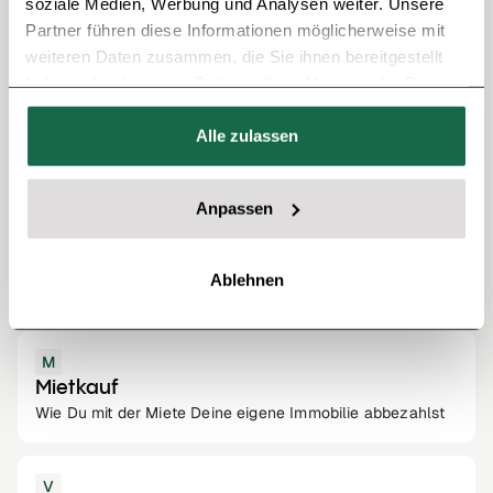
soziale Medien, Werbung und Analysen weiter. Unsere
Partner führen diese Informationen möglicherweise mit
weiteren Daten zusammen, die Sie ihnen bereitgestellt
W
haben oder die sie im Rahmen Ihrer Nutzung der Dienste
Wärmebrücken
gesammelt haben.
Wärmebrücken: Wie Du bei einer Sanierung durch
Alle zulassen
Dämmung und Isolation bares Geld sparst!
Anpassen
K
Kreditanstalt für Wiederaufbau
Kreditanstalt für Wiederaufbau: Wie Hauskäufer von
Ablehnen
günstigen Zinsen profitieren - Tipps & Infos.
M
Mietkauf
Wie Du mit der Miete Deine eigene Immobilie abbezahlst
V