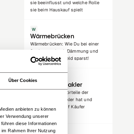
sie beeinflusst und welche Rolle
sie beim Hauskauf spielt
W
Wärmebrücken
Wärmebrücken: Wie Du bei einer
Sanierung durch Dämmung und
Isolation bares Geld sparst!
I
Über Cookies
Immobilienmakler
Erfahre, welche Vorteile der
Hauskauf mit Makler hat und
welche Kosten auf Käufer
 Medien anbieten zu können
zukommen
hrer Verwendung unserer
 führen diese Informationen
ie im Rahmen Ihrer Nutzung
G