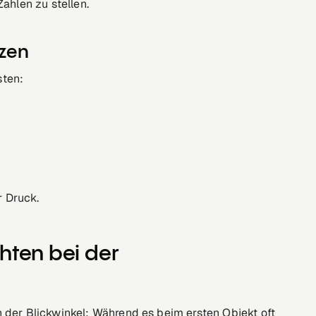
Zahlen zu stellen.
tzen
sten:
r Druck.
hten bei der
 der Blickwinkel: Während es beim ersten Objekt oft