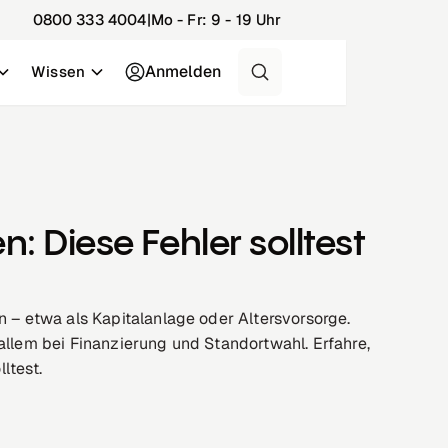
0800 333 4004
|
Mo - Fr: 9 - 19 Uhr
Anmelden
Wissen
Kostenlos & unverbin
Optimale Finanzi
Ohne Anmeldung • Zinsan
Digitale Beratung auf 
: Diese Fehler solltest
n – etwa als Kapitalanlage oder Altersvorsorge.
 allem bei Finanzierung und Standortwahl. Erfahre,
ltest.