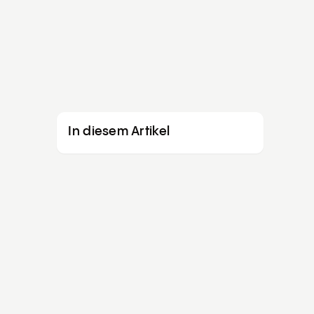
dlich
erung berechnen
Jetzt Angebote erhalten
In diesem Artikel
gebote in 1 Min. •
Wunsch