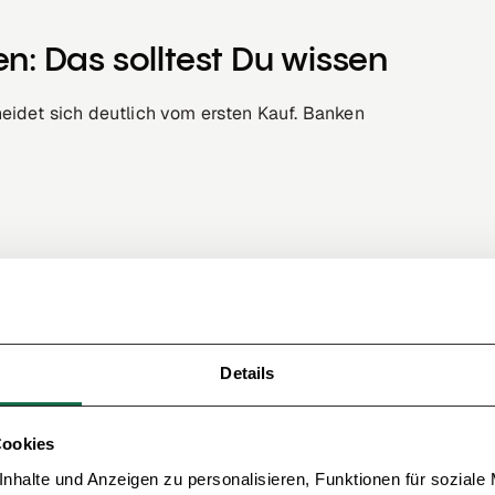
en: Das solltest Du wissen
eidet sich deutlich vom ersten Kauf. Banken
gt
 angerechnet
solltest Du besonders konservativ kalkulieren. Ein
Details
ahmen zu überschätzen und Risiken zu unterschätzen.
Cookies
m Immobilienkauf
nhalte und Anzeigen zu personalisieren, Funktionen für soziale