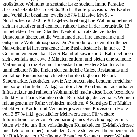
großzügige Wohnung in zentraler Lage suchen. Immo Paradise
31012a25 4a5bd201 516986#4053 - Käuferprovision: Der Käufer
und Verkäufer bezahlen jeweils 3,57% inklusive MwSt. -
Nutzfläche: ca. 270 m² # Lagebeschreibung Die Wohnung befindet
sich in attraktiver und dennoch ruhiger Lage in der Hertastraße 13
im beliebten Berliner Stadtteil Neukölln. Trotz der zentralen
Umgebung überzeugt die Wohnung durch ihre angenehme und
entspannte Wohnatmosphäre. Die Anbindung an den öffentlichen
Nahverkehr ist hervorragend: Eine Bushaltestelle ist in nur ca. 2
Gehminuten erreichbar. Der S-Bahnhof sowie die U-Bahn befinden
sich ebenfalls nur etwa 3 Minuten entfernt und bieten eine schnelle
Verbindung in die Berliner Innenstadt und weitere Stadtteile. In
unmittelbarer Nähe finden sich zahlreiche Cafés, Restaurants und
vielfältige Einkaufsmöglichkeiten für den täglichen Bedarf.
Supermärkte, Apotheken sowie Arztpraxen sind bequem erreichbar
und sorgen für hohen Alltagskomfort. Die Kombination aus urbaner
Infrastruktur und ruhigem Wohnumfeld macht diese Lage besonders
attraktiv für Paare, Familien oder Berufstätige, die zentrales Wohnen
mit angenehmer Ruhe verbinden möchten. # Sonstiges Der Makler
erhebt vom Käufer und Verkäufer jeweils eine Provision in Höhe
von 3,57 % inkl. gesetzlicher Mehrwertsteuer. Für weitere
Informationen oder zur Vereinbarung eines Besichtigungstermins
bitten wir Sie, uns Ihre vollständigen Kontaktdaten (E-Mail-Adresse
und Telefonnummer) mitzuteilen. Gerne stehen wir Ihnen persönlich
für Rückfragen zur Verfügung. Besuchen Sie auch unsere Website