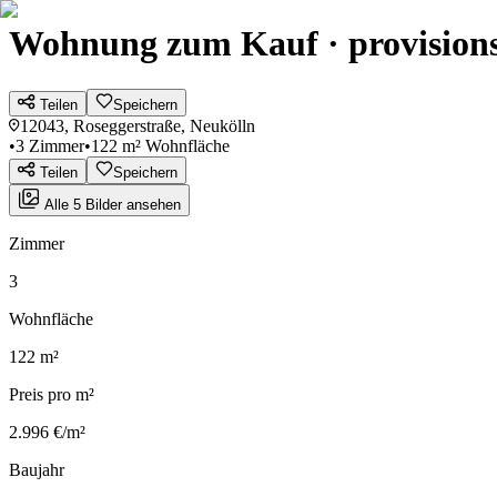
Wohnung zum Kauf · provisions
Teilen
Speichern
12043, Roseggerstraße, Neukölln
•
3 Zimmer
•
122 m² Wohnfläche
Teilen
Speichern
Alle 5 Bilder ansehen
Zimmer
3
Wohnfläche
122 m²
Preis pro m²
2.996 €/m²
Baujahr