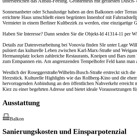
unterstreichen das Altbau-Feeling. Größtenteils mit gefliesten Dusch
Sonnenanbeter oder Schaulustige haben an den Balkonen oder Terrass
errichtete Haus umschließt einen begrünten Innenhof mit Fahrradstell
Vermieter in einem Berliner Kultbezirk zu werden, eine einzigartige G
Haben Sie Interesse? Dann senden Sie die Objekt-Id 41314-11 per
Details zur Datenverarbeitung bei Vonovia finden SIe unter Lage Wil
pulsiert das kulturelle Leben zwischen Karl-Marx-Straße und Weigandu
Hermannplatz locken zahlreiche Restaurants, Kneipen und Bars zum 
zum Entspannen ein. Am angrenzenden Tempelhofer Feld kann man a
Westlich der Roseggerstraße/Wilhelm-Busch-Straße erstreckt sich die 
Herzstück. Kulturelle Highlights wie das Rollberg-Kino und die ehem
hervorragenden Anbindung an den öffentlichen Nahverkehr erreicht m
Kiez zu einer begehrten Adresse und bietet ideale Voraussetzungen für
Ausstattung
Balkon
Sanierungskosten und Einsparpotenzial