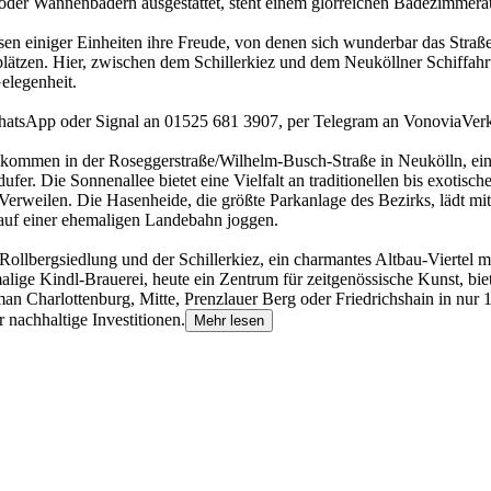
- oder Wannenbädern ausgestattet, steht einem glorreichen Badezimmera
en einiger Einheiten ihre Freude, von denen sich wunderbar das Straß
plätzen. Hier, zwischen dem Schillerkiez und dem Neuköllner Schiffahrt
elegenheit.
 WhatsApp oder Signal an 01525 681 3907, per Telegram an Vonovia
lkommen in der Roseggerstraße/Wilhelm-Busch-Straße in Neukölln, einem
fer. Die Sonnenallee bietet eine Vielfalt an traditionellen bis exoti
Verweilen. Die Hasenheide, die größte Parkanlage des Bezirks, lädt 
uf einer ehemaligen Landebahn joggen.
Rollbergsiedlung und der Schillerkiez, ein charmantes Altbau-Viertel m
alige Kindl-Brauerei, heute ein Zentrum für zeitgenössische Kunst, bi
an Charlottenburg, Mitte, Prenzlauer Berg oder Friedrichshain in nu
 nachhaltige Investitionen.
Mehr lesen