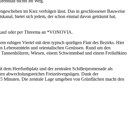
ufenthalt nichts im Weg.
engeschehen im Kiez verfolgen lässt. Das in geschlossener Bauweise
skanal, bietet sich jedem, der schon einmal davon geträumt hat,
Verkauf oder per Threema an *VONOVIA.
 ruhigen Viertel mit dem typisch quirligen Flair des Bezirks. Hier
schen Lebensmitteln und orientalischen Genüssen. Rund um den
mit Tannenhölzern, Wiesen, einem Schwimmbad und einem Freiluftkino
it dem Herrfurthplatz und der zentralen Schillerpromenade als
eten abwechslungsreiches Freizeitvergnügen. Dank der
r 15 Minuten. Die zentrale Lage umgeben von Grünflächen macht den