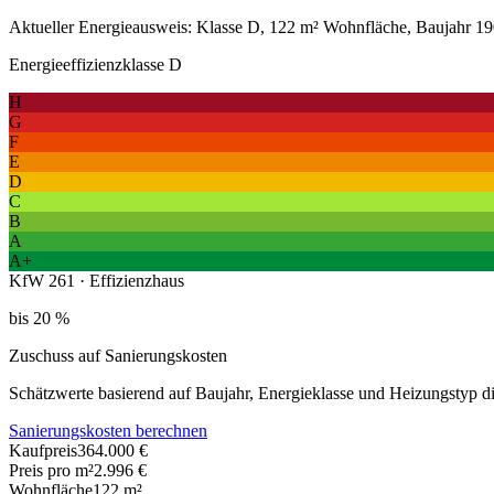
Aktueller Energieausweis: Klasse D, 122 m² Wohnfläche, Baujahr 190
Energieeffizienzklasse D
H
G
F
E
D
C
B
A
A+
KfW 261 · Effizienzhaus
bis 20 %
Zuschuss auf Sanierungskosten
Schätzwerte basierend auf Baujahr, Energieklasse und Heizungstyp 
Sanierungskosten berechnen
Kaufpreis
364.000 €
Preis pro m²
2.996 €
Wohnfläche
122
m²