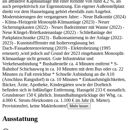
als attraktive Kapitalanlage mit einer Rendite von rund 4,2 %, als
auch perspektivisch zur Eigennutzung. Ein eigener Außenstellplatz
direkt vor dem Hauseingang gehört ebenfalls zum Angebot.
Modernisierungen der vergangenen Jahre: - Neue Balkontür (2024)
- Klima-/Heizgerät Monosplit-Klimaanlage (2023) - Neuer
Sicherungskasten (2022) - Neues Badezimmer mit Wanne (2022) -
Neue Klingel-/Briefkastenanlage (2022) - Schließanlage der
Parkplatzschranke (2023) - Balkonsanierung in der Anlage (2022-
2023) - Kunststofffenster mit Isolierverglasung bei
Dach-/Fassadenrenovierung (2019) - Elektroheizung (1995
erneuert) ,wird jedoch auf Grund der 2023 eingebauten Monosplit-
Klimaanlage nicht genutzt. Gute Infrastruktur und
Verkehrsanbindung * Bushaltestelle ca. 4 Minuten entfernt * S-
Bahnhof Schichauweg in ca. 10 Minuten mit dem Bus oder ca. 22
Minuten zu Fuß erreichbar * Schnelle Anbindung an die A10
(Anschluss Rangsdorf) in ca. 10 Minuten * Einkaufsmöglichkeiten,
Bäcker, Ärzte, Apotheke, Kindergärten sowie der Dorfteich
befinden sich in fußläufiger Entfernung. Hausgeld 233 € monatlich.
Grundsteuer 150 € jährlich. Instandhaltungsrücklage der Whg. ca.
4.000 €. Strom-/Heizkosten ca. 1.100 € im Jahr (lt. Mieter).
Provisionsfrei, keine Maklerkosten!
Mehr lesen
Ausstattung