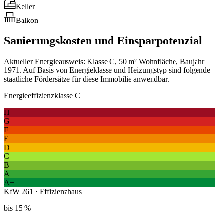
Keller
Balkon
Sanierungskosten und Einsparpotenzial
Aktueller Energieausweis: Klasse C, 50 m² Wohnfläche, Baujahr
1971. Auf Basis von Energieklasse und Heizungstyp sind folgende
staatliche Fördersätze für diese Immobilie anwendbar.
Energieeffizienzklasse C
H
G
F
E
D
C
B
A
A+
KfW 261 · Effizienzhaus
bis 15 %