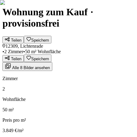
Wohnung zum Kauf ·
provisionsfrei
Teilen
Speichern
12309, Lichtenrade
•
2 Zimmer
•
50 m² Wohnfläche
Teilen
Speichern
Alle 8 Bilder ansehen
Zimmer
2
Wohnfläche
50 m²
Preis pro m²
3.849 €/m²