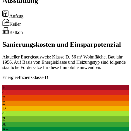
Ausstattung
Aufzug
Keller
Balkon
Sanierungskosten und Einsparpotenzial
Aktueller Energieausweis: Klasse D, 56 m² Wohnfläche, Baujahr
1956. Auf Basis von Energieklasse und Heizungstyp sind folgende
staatliche Fördersätze für diese Immobilie anwendbar.
Energieeffizienzklasse D
H
G
F
E
D
C
B
A
A+