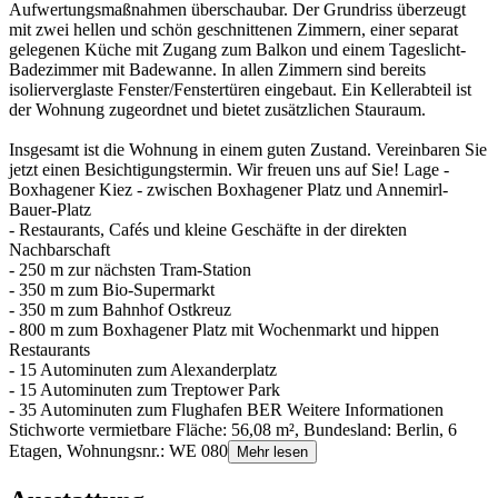
Aufwertungsmaßnahmen überschaubar. Der Grundriss überzeugt
mit zwei hellen und schön geschnittenen Zimmern, einer separat
gelegenen Küche mit Zugang zum Balkon und einem Tageslicht-
Badezimmer mit Badewanne. In allen Zimmern sind bereits
isolierverglaste Fenster/Fenstertüren eingebaut. Ein Kellerabteil ist
der Wohnung zugeordnet und bietet zusätzlichen Stauraum.
Insgesamt ist die Wohnung in einem guten Zustand. Vereinbaren Sie
jetzt einen Besichtigungstermin. Wir freuen uns auf Sie! Lage -
Boxhagener Kiez - zwischen Boxhagener Platz und Annemirl-
Bauer-Platz
- Restaurants, Cafés und kleine Geschäfte in der direkten
Nachbarschaft
- 250 m zur nächsten Tram-Station
- 350 m zum Bio-Supermarkt
- 350 m zum Bahnhof Ostkreuz
- 800 m zum Boxhagener Platz mit Wochenmarkt und hippen
Restaurants
- 15 Autominuten zum Alexanderplatz
- 15 Autominuten zum Treptower Park
- 35 Autominuten zum Flughafen BER Weitere Informationen
Stichworte vermietbare Fläche: 56,08 m², Bundesland: Berlin, 6
Etagen, Wohnungsnr.: WE 080
Mehr lesen