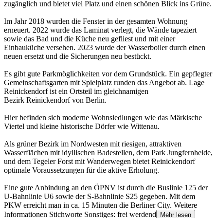
zugänglich und bietet viel Platz und einen schönen Blick ins Grüne.
Im Jahr 2018 wurden die Fenster in der gesamten Wohnung
erneuert. 2022 wurde das Laminat verlegt, die Wände tapeziert
sowie das Bad und die Küche neu gefliest und mit einer
Einbauküche versehen. 2023 wurde der Wasserboiler durch einen
neuen ersetzt und die Sicherungen neu bestückt.
Es gibt gute Parkmöglichkeiten vor dem Grundstück. Ein gepflegter
Gemeinschaftsgarten mit Spielplatz runden das Angebot ab. Lage
Reinickendorf ist ein Ortsteil im gleichnamigen
Bezirk Reinickendorf von Berlin.
Hier befinden sich moderne Wohnsiedlungen wie das Märkische
Viertel und kleine historische Dörfer wie Wittenau.
Als grüner Bezirk im Nordwesten mit riesigen, attraktiven
Wasserflächen mit idyllischen Badestellen, dem Park Jungfernheide,
und dem Tegeler Forst mit Wanderwegen bietet Reinickendorf
optimale Voraussetzungen für die aktive Erholung.
Eine gute Anbindung an den ÖPNV ist durch die Buslinie 125 der
U-Bahnlinie U6 sowie der S-Bahnlinie S25 gegeben. Mit dem
PKW erreicht man in ca. 15 Minuten die Berliner City. Weitere
Informationen Stichworte Sonstiges: frei werdend
Mehr lesen