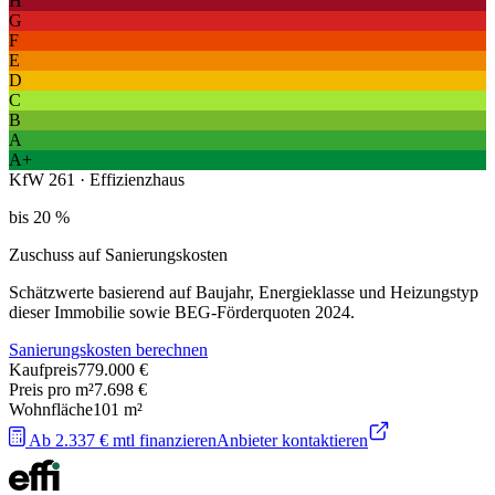
H
G
F
E
D
C
B
A
A+
KfW 261 · Effizienzhaus
bis 20 %
Zuschuss auf Sanierungskosten
Schätzwerte basierend auf Baujahr, Energieklasse und Heizungstyp
dieser Immobilie sowie BEG-Förderquoten 2024.
Sanierungskosten berechnen
Kaufpreis
779.000 €
Preis pro m²
7.698 €
Wohnfläche
101
m²
Ab 2.337 € mtl finanzieren
Anbieter kontaktieren