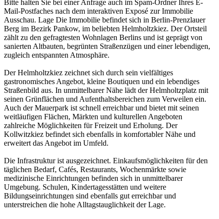
Bitte halten Sie bei einer Anfrage auch im Spam-Ordner Ihres E-
Mail-Postfaches nach dem interaktiven Exposé zur Immobilie
Ausschau. Lage Die Immobilie befindet sich in Berlin-Prenzlauer
Berg im Bezirk Pankow, im beliebten Helmholtzkiez. Der Ortsteil
zählt zu den gefragtesten Wohnlagen Berlins und ist geprägt von
sanierten Altbauten, begrünten Straßenzügen und einer lebendigen,
zugleich entspannten Atmosphäre.
Der Helmholtzkiez zeichnet sich durch sein vielfältiges
gastronomisches Angebot, kleine Boutiquen und ein lebendiges
Straßenbild aus. In unmittelbarer Nähe lädt der Helmholtzplatz mit
seinen Grünflächen und Aufenthaltsbereichen zum Verweilen ein.
Auch der Mauerpark ist schnell erreichbar und bietet mit seinen
weitläufigen Flächen, Märkten und kulturellen Angeboten
zahlreiche Möglichkeiten für Freizeit und Erholung. Der
Kollwitzkiez befindet sich ebenfalls in komfortabler Nähe und
erweitert das Angebot im Umfeld.
Die Infrastruktur ist ausgezeichnet. Einkaufsmöglichkeiten für den
täglichen Bedarf, Cafés, Restaurants, Wochenmärkte sowie
medizinische Einrichtungen befinden sich in unmittelbarer
Umgebung. Schulen, Kindertagesstätten und weitere
Bildungseinrichtungen sind ebenfalls gut erreichbar und
unterstreichen die hohe Alltagstauglichkeit der Lage.