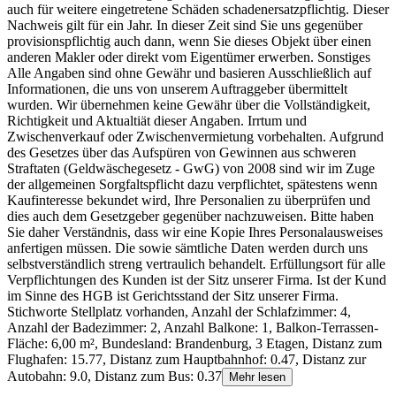
auch für weitere eingetretene Schäden schadenersatzpflichtig. Dieser
Nachweis gilt für ein Jahr. In dieser Zeit sind Sie uns gegenüber
provisionspflichtig auch dann, wenn Sie dieses Objekt über einen
anderen Makler oder direkt vom Eigentümer erwerben. Sonstiges
Alle Angaben sind ohne Gewähr und basieren Ausschließlich auf
Informationen, die uns von unserem Auftraggeber übermittelt
wurden. Wir übernehmen keine Gewähr über die Vollständigkeit,
Richtigkeit und Aktualtiät dieser Angaben. Irrtum und
Zwischenverkauf oder Zwischenvermietung vorbehalten. Aufgrund
des Gesetzes über das Aufspüren von Gewinnen aus schweren
Straftaten (Geldwäschegesetz - GwG) von 2008 sind wir im Zuge
der allgemeinen Sorgfaltspflicht dazu verpflichtet, spätestens wenn
Kaufinteresse bekundet wird, Ihre Personalien zu überprüfen und
dies auch dem Gesetzgeber gegenüber nachzuweisen. Bitte haben
Sie daher Verständnis, dass wir eine Kopie Ihres Personalausweises
anfertigen müssen. Die sowie sämtliche Daten werden durch uns
selbstverständlich streng vertraulich behandelt. Erfüllungsort für alle
Verpflichtungen des Kunden ist der Sitz unserer Firma. Ist der Kund
im Sinne des HGB ist Gerichtsstand der Sitz unserer Firma.
Stichworte Stellplatz vorhanden, Anzahl der Schlafzimmer: 4,
Anzahl der Badezimmer: 2, Anzahl Balkone: 1, Balkon-Terrassen-
Fläche: 6,00 m², Bundesland: Brandenburg, 3 Etagen, Distanz zum
Flughafen: 15.77, Distanz zum Hauptbahnhof: 0.47, Distanz zur
Autobahn: 9.0, Distanz zum Bus: 0.37
Mehr lesen