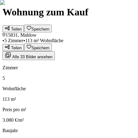
Wohnung zum Kauf
Teilen
Speichern
15831, Mahlow
•
5 Zimmer
•
113 m² Wohnfläche
Teilen
Speichern
Alle 33 Bilder ansehen
Zimmer
5
Wohnfläche
113 m²
Preis pro m²
3.080 €/m²
Baujahr