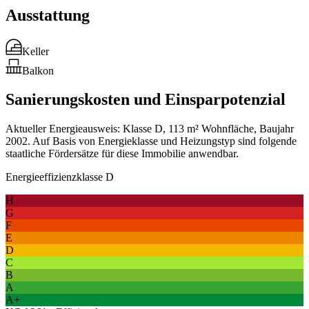
Ausstattung
Keller
Balkon
Sanierungskosten und Einsparpotenzial
Aktueller Energieausweis: Klasse D, 113 m² Wohnfläche, Baujahr
2002. Auf Basis von Energieklasse und Heizungstyp sind folgende
staatliche Fördersätze für diese Immobilie anwendbar.
Energieeffizienzklasse D
H
G
F
E
D
C
B
A
A+