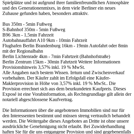
Spielplätze und ist aufgrund ihrer familienfreundlichen Atmosphäre
und des Generationenmixes, in dem viele Berliner ein neues
Zuhause gefunden haben, besonders attraktiv.
Bus 350m - 5min Fußweg
S-Bahnhof 350m - 5min Fußweg
B96 3km - 1,5min Fahrzeit
Autobahnauffahrt A10 9km - 10min Fahrzeit
Flughafen Berlin Brandenburg 16km - 19min Autofahrt oder 8min
mit der Regionalbahn
Berlin Lichtenrade 4km - 7min Fahrtzeit (Bahnhofstraße)
Berlin Zentrum 15km - 30min Fahrtzeit Weitere Informationen
Provisionshinweis 3,57% inkl. 19 % MwSt.
Alle Angaben nach bestem Wissen. Irrtum und Zwischenverkauf
vorbehalten. Der Käufer zahlt im Erfolgsfall eine Käufer-
Maklerprovision in Höhe von 3,57% inkl. 19 % MwSt.. Die
Provision errechnet sich aus dem beurkundeten Kaufpreis. Dieses
Exposé ist eine Vorabinformation, als Rechtsgrundlage gilt allein der
notariell abgeschlossene Kaufvertrag.
Die Informationen über die angebotenen Immobilien sind nur für
den Interessenten bestimmt und müssen streng vertraulich behandelt
werden. Die Weitergabe dieses Angebotes an Dritte ist ohne unsere
ausdrückliche Genehmigung nicht erlaubt. Bei Zuwiderhandlung
haften Sie für die uns entgangene Provision und sind gegebenenfalls