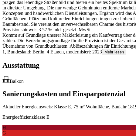
prägen das lebendige Straßenbild und bieten ein breites Spektrum kul
in direkter Umgebung. Die nur wenige Gehminuten entfernte Marhein
Konzepten und handwerklichen Dienstleistungen. Ergänzt wird das A
Grünflächen, Plätze und kulturellen Einrichtungen tragen zur hohen L
Baumbestand. Sie vereint den unverwechselbaren Charme des histori
Provisionshinweis 3.57 % inkl. gesetzl. MwSt.
Kommt auf Grundlage unserer Maklerleistung ein Kaufvertrag über das
zahlen. Die Berechnungsgrundlage für die Provision ist der Gesamtka
Übernahme von Grundbuchlasten, Ablösezahlungen für Einrichtungsge
1, Bundesland: Berlin, 4 Etagen, modernisiert: 2023
Mehr lesen
Ausstattung
Balkon
Sanierungskosten und Einsparpotenzial
Aktueller Energieausweis: Klasse E, 75 m² Wohnfläche, Baujahr 1819
Energieeffizienzklasse E
H
G