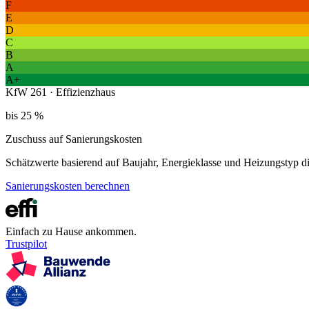
F
E
D
C
B
A
A+
KfW 261 · Effizienzhaus
bis 25 %
Zuschuss auf Sanierungskosten
Schätzwerte basierend auf Baujahr, Energieklasse und Heizungstyp 
Sanierungskosten berechnen
Einfach zu Hause ankommen.
Trustpilot