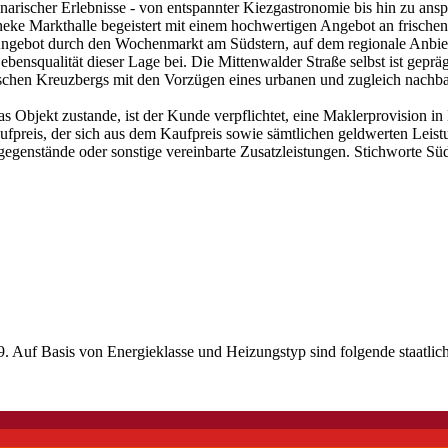
inarischer Erlebnisse - von entspannter Kiezgastronomie bis hin zu ans
eke Markthalle begeistert mit einem hochwertigen Angebot an frische
ngebot durch den Wochenmarkt am Südstern, auf dem regionale Anbiete
ebensqualität dieser Lage bei. Die Mittenwalder Straße selbst ist gep
schen Kreuzbergs mit den Vorzügen eines urbanen und zugleich nachba
 Objekt zustande, ist der Kunde verpflichtet, eine Maklerprovision in
ufpreis, der sich aus dem Kaufpreis sowie sämtlichen geldwerten Leist
genstände oder sonstige vereinbarte Zusatzleistungen. Stichworte Sü
. Auf Basis von Energieklasse und Heizungstyp sind folgende staatlich