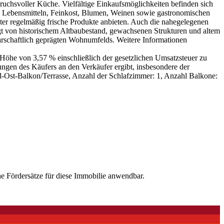
pruchsvoller Küche. Vielfältige Einkaufsmöglichkeiten befinden sich
n Lebensmitteln, Feinkost, Blumen, Weinen sowie gastronomischen
r regelmäßig frische Produkte anbieten. Auch die nahegelegenen
rägt von historischem Altbaubestand, gewachsenen Strukturen und altem
rschaftlich geprägten Wohnumfelds. Weitere Informationen
 Höhe von 3,57 % einschließlich der gesetzlichen Umsatzsteuer zu
ungen des Käufers an den Verkäufer ergibt, insbesondere der
d-Ost-Balkon/Terrasse, Anzahl der Schlafzimmer: 1, Anzahl Balkone:
e Fördersätze für diese Immobilie anwendbar.