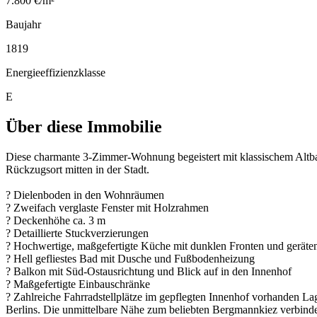
7.800 €/m²
Baujahr
1819
Energieeffizienzklasse
E
Über diese Immobilie
Diese charmante 3-Zimmer-Wohnung begeistert mit klassischem Altbau
Rückzugsort mitten in der Stadt.
? Dielenboden in den Wohnräumen
? Zweifach verglaste Fenster mit Holzrahmen
? Deckenhöhe ca. 3 m
? Detaillierte Stuckverzierungen
? Hochwertige, maßgefertigte Küche mit dunklen Fronten und gerät
? Hell gefliestes Bad mit Dusche und Fußbodenheizung
? Balkon mit Süd-Ostausrichtung und Blick auf in den Innenhof
? Maßgefertigte Einbauschränke
? Zahlreiche Fahrradstellplätze im gepflegten Innenhof vorhanden La
Berlins. Die unmittelbare Nähe zum beliebten Bergmannkiez verbinde