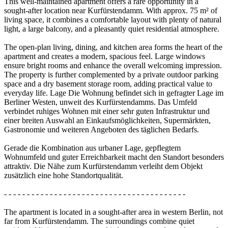
This well-maintained apartment offers a rare opportunity in a
sought-after location near Kurfürstendamm. With approx. 75 m² of
living space, it combines a comfortable layout with plenty of natural
light, a large balcony, and a pleasantly quiet residential atmosphere.
The open-plan living, dining, and kitchen area forms the heart of the
apartment and creates a modern, spacious feel. Large windows
ensure bright rooms and enhance the overall welcoming impression.
The property is further complemented by a private outdoor parking
space and a dry basement storage room, adding practical value to
everyday life. Lage Die Wohnung befindet sich in gefragter Lage im
Berliner Westen, unweit des Kurfürstendamms. Das Umfeld
verbindet ruhiges Wohnen mit einer sehr guten Infrastruktur und
einer breiten Auswahl an Einkaufsmöglichkeiten, Supermärkten,
Gastronomie und weiteren Angeboten des täglichen Bedarfs.
Gerade die Kombination aus urbaner Lage, gepflegtem
Wohnumfeld und guter Erreichbarkeit macht den Standort besonders
attraktiv. Die Nähe zum Kurfürstendamm verleiht dem Objekt
zusätzlich eine hohe Standortqualität.
- - - - - - - - - - - - - - - - - - - - - - - - - - - - - - - - - - - - - - - -
The apartment is located in a sought-after area in western Berlin, not
far from Kurfürstendamm. The surroundings combine quiet