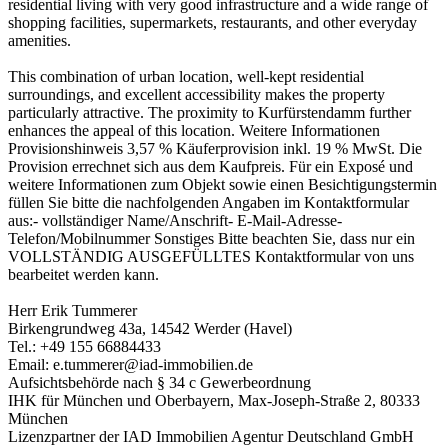
residential living with very good infrastructure and a wide range of
shopping facilities, supermarkets, restaurants, and other everyday
amenities.
This combination of urban location, well-kept residential
surroundings, and excellent accessibility makes the property
particularly attractive. The proximity to Kurfürstendamm further
enhances the appeal of this location. Weitere Informationen
Provisionshinweis 3,57 % Käuferprovision inkl. 19 % MwSt. Die
Provision errechnet sich aus dem Kaufpreis. Für ein Exposé und
weitere Informationen zum Objekt sowie einen Besichtigungstermin
füllen Sie bitte die nachfolgenden Angaben im Kontaktformular
aus:- vollständiger Name/Anschrift- E-Mail-Adresse-
Telefon/Mobilnummer Sonstiges Bitte beachten Sie, dass nur ein
VOLLSTÄNDIG AUSGEFÜLLTES Kontaktformular von uns
bearbeitet werden kann.
Herr Erik Tummerer
Birkengrundweg 43a, 14542 Werder (Havel)
Tel.: +49 155 66884433
Email: e.tummerer@iad-immobilien.de
Aufsichtsbehörde nach § 34 c Gewerbeordnung
IHK für München und Oberbayern, Max-Joseph-Straße 2, 80333
München
Lizenzpartner der IAD Immobilien Agentur Deutschland GmbH