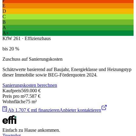
F
E
D
C
B
A
A+
KfW 261 · Effizienzhaus
bis 20 %
Zuschuss auf Sanierungskosten
Schätzwerte basierend auf Baujahr, Energieklasse und Heizungstyp
dieser Immobilie sowie BEG-Förderquoten 2024.
Sanierungskosten berechnen
Kaufpreis
569.000 €
Preis pro m²
7.587 €
Wohnfläche
75
m²
Ab 1.707 € mtl finanzieren
Anbieter kontaktieren
Einfach zu Hause ankommen.
Trustpilot