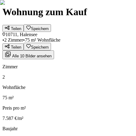
Wohnung zum Kauf
Teilen
Speichern
10711, Halensee
•
2 Zimmer
•
75 m² Wohnfläche
Teilen
Speichern
Alle 10 Bilder ansehen
Zimmer
2
Wohnfläche
75 m²
Preis pro m²
7.587 €/m²
Baujahr