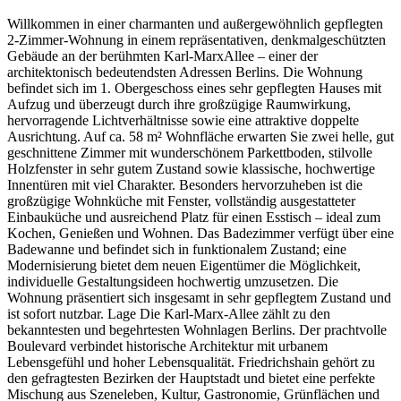
Willkommen in einer charmanten und außergewöhnlich gepflegten
2-Zimmer-Wohnung in einem repräsentativen, denkmalgeschützten
Gebäude an der berühmten Karl-MarxAllee – einer der
architektonisch bedeutendsten Adressen Berlins. Die Wohnung
befindet sich im 1. Obergeschoss eines sehr gepflegten Hauses mit
Aufzug und überzeugt durch ihre großzügige Raumwirkung,
hervorragende Lichtverhältnisse sowie eine attraktive doppelte
Ausrichtung. Auf ca. 58 m² Wohnfläche erwarten Sie zwei helle, gut
geschnittene Zimmer mit wunderschönem Parkettboden, stilvolle
Holzfenster in sehr gutem Zustand sowie klassische, hochwertige
Innentüren mit viel Charakter. Besonders hervorzuheben ist die
großzügige Wohnküche mit Fenster, vollständig ausgestatteter
Einbauküche und ausreichend Platz für einen Esstisch – ideal zum
Kochen, Genießen und Wohnen. Das Badezimmer verfügt über eine
Badewanne und befindet sich in funktionalem Zustand; eine
Modernisierung bietet dem neuen Eigentümer die Möglichkeit,
individuelle Gestaltungsideen hochwertig umzusetzen. Die
Wohnung präsentiert sich insgesamt in sehr gepflegtem Zustand und
ist sofort nutzbar. Lage Die Karl-Marx-Allee zählt zu den
bekanntesten und begehrtesten Wohnlagen Berlins. Der prachtvolle
Boulevard verbindet historische Architektur mit urbanem
Lebensgefühl und hoher Lebensqualität. Friedrichshain gehört zu
den gefragtesten Bezirken der Hauptstadt und bietet eine perfekte
Mischung aus Szeneleben, Kultur, Gastronomie, Grünflächen und