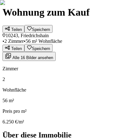
Wohnung zum Kauf
Teilen
Speichern
10243, Friedrichshain
•
2 Zimmer
•
56 m² Wohnfläche
Teilen
Speichern
Alle 16 Bilder ansehen
Zimmer
2
Wohnfläche
56 m²
Preis pro m²
6.250 €/m²
Über diese Immobilie