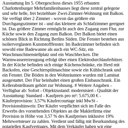
Ausstattung Im 5. Obergeschoss dieses 1955 erbauten
Charlottenburger Mehrfamilienhauses liegt diese zentral gelegene
und sehr helle, frei beziehbare Zwei-Zimmer-Wohnung mit Balkon.
Sie verfügt über 2 Zimmer - wovon das größere ein
Durchgangszimmer ist - und das kleinere als Schlafzimmer geeignet
ist. Das größere Zimmer ermöglicht auch den Zugang zum Flur, zur
Küche sowie den Zugang zum Balkon. Der Balkon bietet einen
schönen Blick in Richtung Berlins Süden. Die Fenster bestehen aus
isolierverglasten Kunststofffenster. Im Badezimmer befinden sich
sowohl eine Badewanne als auch ein WC-Sitz, ein
Waschmaschinenstellplatz und ein Waschbecken. Die
Warmwassererzeugung erfolgt über einen Elektrodurchlauferhitzer.
In der Küche befinden sich einige Küchenschränke, ein Herd mit
Backofen, eine Geschirrspülmaschine sowie ein Kühlschrank und
ein Fenster. Die Böden in den Wohnräumen wurden mit Laminat
ausgestattet. Der Flur beinhaltet einen großen Einbauschrank. Ein
Kellerabstellraum gehört zur Wohnung. # Weitere Angaben -
Verfügbar ab: Sofort - Objektzustand: modernisiert - Qualität der
Ausstattung: Standard - Kaufpreis pro m²: 5.675,00 € -
Käuferprovision: 3,57% Käufercourtage inkl MwSt -
Provisionshinweis: Der Käufer verpflichtet sich im Falle des
Erwerbs des vorstehenden Objektes an die Maklerfirma eine
Provision in Höhe von 3,57 % des Kaufpreises inklusive 19%
Mehrwertsteuer zu zahlen. Verdient und fällig mit Beurkundung des
notariellen Kaufvertrages. Mit dem Verkäufer haben wir eine