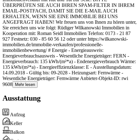
ÜBERPRÜFEN SIE AUCH IHREN SPAM-FILTER IN IHREM
EMAIL-POSTFACH, DAMIT SIE DIE E-MAIL AUCH
ERHALTEN, WENN SIE EINE IMMOBILIE BEI UNS
ANGEFRAGT HABEN! Wir freuen uns von Ihnen zu hören unter,
Sie erreichen uns wie folgt: Rüdiger Wilkanowski Immobilien in
Kooperation mit: Roman Seidl Immobilien Telefon: 0173 - 21 87
927 Festnetz: 030 - 85 60 56 12 oder unter https://wilkanowski-
immobilien.de/immobilie-verkaufen/professionelle-
immobilienbewertung/ # Energie - Energieausweis:
Energieverbrauchsausweis - Wesentliche Energieträger: FERN -
Energieverbrauch: 135 kWh/(m²*a) - Endenergieverbrauch Wärme:
135 kWh/(m²*a) - Energieeffizienzklasse: E - Ausstellungsdatum:
14.09.2018 - Gültig bis: 09-2028 - Heizungsart: Fernwärme -
Wesentliche Energieträger: Fernwärme Anbieter-Objekt-ID: rwi
9608
Mehr lesen
Ausstattung
Aufzug
Keller
Balkon