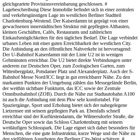
gleichgeartete Provisionsvereinbarung geschlossen. #
Lagebeschreibung Diese Immobilie befindet sich in einer zentralen
und verkehrsgünstigen Lage im westlichen Berliner Stadtteil
Charlottenburg-Westend. Der Kaiserdamm ist geprägt von einer
gewachsenen innerstädtischen Struktur mit gepflegten Altbauten,
kleinen Geschäften, Cafés, Restaurants und zahlreichen
Einkaufsmöglichkeiten für den täglichen Bedarf. Die Lage verbindet
urbanes Leben mit einer guten Erreichbarkeit der westlichen City.
Die Anbindung an den öffentlichen Nahverkehr ist hervorragend:
Der U-Bahnhof Kaiserdamm mit der Linie U2 ist in wenigen
Gehminuten erreichbar. Die U2 bietet direkte Verbindungen unter
anderem zur Deutschen Oper, zum Zoologischen Garten, zum
Wittenbergplatz, Potsdamer Platz und Alexanderplatz. Auch der S-
Bahnhof Messe Nord/ICC liegt in gut erreichbarer Nähe. Zu den
markanten Punkten der Umgebung zählen das Messegelände Berlin,
der weithin sichtbare Funkturm, das ICC sowie der Zentrale
Omnibusbahnhof (ZOB). Durch die Nähe zur Stadtautobahn A100
ist auch die Anbindung mit dem Pkw sehr komfortabel. Für
Spaziergänge, Sport und Erholung bietet sich der nahegelegene
Lietzensee mit seinem gepflegten Park an. Ebenfalls schnell
erreichbar sind der Kurfürstendamm, die Wilmersdorfer Straße, die
Deutsche Oper sowie das Schloss Charlottenburg mit seinem
weitläufigen Schlosspark. Die Lage eignet sich daher besonders für
Menschen, die eine gute Infrastruktur, kurze Wege und die Nähe zu
den vielfältigen Angeboten der Berliner City-West schätzen. #