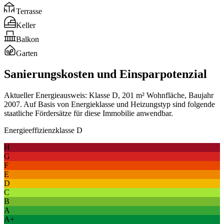
Terrasse
Keller
Balkon
Garten
Sanierungskosten und Einsparpotenzial
Aktueller Energieausweis: Klasse D, 201 m² Wohnfläche, Baujahr
2007. Auf Basis von Energieklasse und Heizungstyp sind folgende
staatliche Fördersätze für diese Immobilie anwendbar.
Energieeffizienzklasse D
H
G
F
E
D
C
B
A
A+