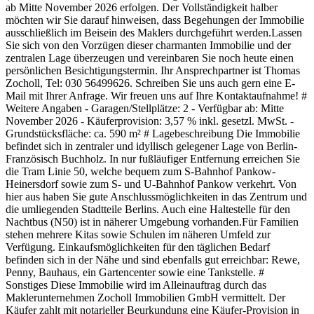
ab Mitte November 2026 erfolgen. Der Vollständigkeit halber
möchten wir Sie darauf hinweisen, dass Begehungen der Immobilie
ausschließlich im Beisein des Maklers durchgeführt werden. ​Lassen
Sie sich von den Vorzügen dieser charmanten Immobilie und der
zentralen Lage überzeugen und vereinbaren Sie noch heute einen
persönlichen Besichtigungstermin. Ihr Ansprechpartner ist Thomas
Zocholl, Tel: 030 56499626. Schreiben Sie uns auch gern eine E-
Mail mit Ihrer Anfrage. Wir freuen uns auf Ihre Kontaktaufnahme! #
Weitere Angaben - Garagen/Stellplätze: 2 - Verfügbar ab: Mitte
November 2026 - Käuferprovision: 3,57 % inkl. gesetzl. MwSt. -
Grundstücksfläche: ca. 590 m² # Lagebeschreibung Die Immobilie
befindet sich in zentraler und idyllisch gelegener Lage von Berlin-
Französisch Buchholz. In nur fußläufiger Entfernung erreichen Sie
die Tram Linie 50, welche bequem zum S-Bahnhof Pankow-
Heinersdorf sowie zum S- und U-Bahnhof Pankow verkehrt. Von
hier aus haben Sie gute Anschlussmöglichkeiten in das Zentrum und
die umliegenden Stadtteile Berlins. Auch eine Haltestelle für den
Nachtbus (N50) ist in näherer Umgebung vorhanden.​​ Für Familien
stehen mehrere Kitas sowie Schulen im näheren Umfeld zur
Verfügung. Einkaufsmöglichkeiten für den täglichen Bedarf
befinden sich in der Nähe und sind ebenfalls gut erreichbar: Rewe,
Penny, Bauhaus, ein Gartencenter sowie eine Tankstelle. #
Sonstiges Diese Immobilie wird im Alleinauftrag durch das
Maklerunternehmen Zocholl Immobilien GmbH vermittelt. Der
Käufer zahlt mit notarieller Beurkundung eine Käufer-Provision in