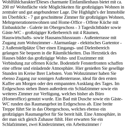
Wohlfühlcharakter! ​Dieses charmante Einfamilienhaus bietet mit ca.
200 m² Wohnfläche viele Möglichkeiten für großzügiges Wohnen in
zentraler und gut angebundener Lage. Die Highlight’s der Immobilie
im Überblick: - 7 gut geschnittene Zimmer für großzügiges Wohnen,
Mehrgenerationenwohnen und Home-Office - Offene Küche mit
Einbauküche - Galerie im Obergeschoss - 3 Tageslichtbäder sowie
Gäste-WC - großzügiger Kellerbereich mit 4 Räumen,
Hauswirtschafts- sowie Hausanschlussraum - Außenterrasse mit
Zugang zum Wohnzimmer - Alarmanlage - elektrisches Gartentor -
2 Außenstellplätze Über einen Eingangs- und Dielenbereich
gelangen Sie bequem in die Räumlichkeiten. Das Herzstück des
Hauses bildet das großzügige Wohn- und Esszimmer mit
Verbindung zur offenen Küche. Bodentiefe Fensterfronten schaffen
eine offene und einladende Atmosphäre. Hier genießen Sie gesellige
Stunden im Kreise Ihrer Liebsten. Vom Wohnzimmer haben Sie
ebenso Zugang zur sonnigen Außenterrasse, ideal für den ersten
Kaffee am Morgen oder den entspannten Ausklang des Tages. Im
Erdgeschoss stehen Ihnen außerdem ein Schlafzimmer sowie ein
weiteres Zimmer zur Verfügung, welches bisher als Büro
(Homeoffice) genutzt wurde. Ein Bad mit Dusche sowie ein Gäste-
WC runden das Raumangebot im Erdgeschoss ab. Eine breite
Treppe führt Sie in das Obergeschoss, welches ebenso ein
großzügiges Raumangebot für Sie bereit hält. Eine Atmosphäre, in
der man sich gleich Zuhause fühlt. Hier erwarten Sie ein
Schlafzimmer, zwei Kinderzimmer, ein Arbeitszimmer /