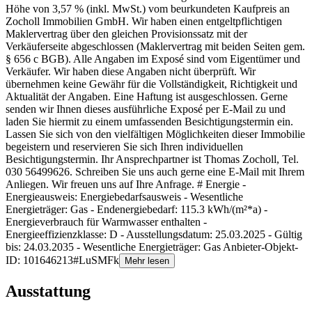
Höhe von 3,57 % (inkl. MwSt.) vom beurkundeten Kaufpreis an
Zocholl Immobilien GmbH. Wir haben einen entgeltpflichtigen
Maklervertrag über den gleichen Provisionssatz mit der
Verkäuferseite abgeschlossen (Maklervertrag mit beiden Seiten gem.
§ 656 c BGB). Alle Angaben im Exposé sind vom Eigentümer und
Verkäufer. Wir haben diese Angaben nicht überprüft. Wir
übernehmen keine Gewähr für die Vollständigkeit, Richtigkeit und
Aktualität der Angaben. Eine Haftung ist ausgeschlossen. Gerne
senden wir Ihnen dieses ausführliche Exposé per E-Mail zu und
laden Sie hiermit zu einem umfassenden Besichtigungstermin ein.
Lassen Sie sich von den vielfältigen Möglichkeiten dieser Immobilie
begeistern und reservieren Sie sich Ihren individuellen
Besichtigungstermin. Ihr Ansprechpartner ist Thomas Zocholl, Tel.
030 56499626. Schreiben Sie uns auch gerne eine E-Mail mit Ihrem
Anliegen. Wir freuen uns auf Ihre Anfrage. # Energie -
Energieausweis: Energiebedarfsausweis - Wesentliche
Energieträger: Gas - Endenergiebedarf: 115.3 kWh/(m²*a) -
Energieverbrauch für Warmwasser enthalten -
Energieeffizienzklasse: D - Ausstellungsdatum: 25.03.2025 - Gültig
bis: 24.03.2035 - Wesentliche Energieträger: Gas Anbieter-Objekt-
ID: 101646213#LuSMFk
Mehr lesen
Ausstattung