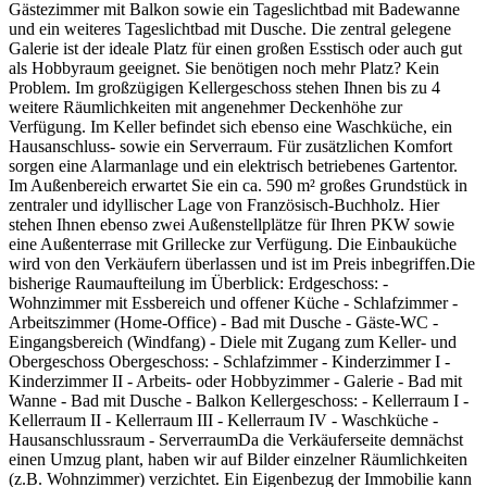
Gästezimmer mit Balkon sowie ein Tageslichtbad mit Badewanne
und ein weiteres Tageslichtbad mit Dusche. Die zentral gelegene
Galerie ist der ideale Platz für einen großen Esstisch oder auch gut
als Hobbyraum geeignet. Sie benötigen noch mehr Platz? Kein
Problem. Im großzügigen Kellergeschoss stehen Ihnen bis zu 4
weitere Räumlichkeiten mit angenehmer Deckenhöhe zur
Verfügung. Im Keller befindet sich ebenso eine Waschküche, ein
Hausanschluss- sowie ein Serverraum. Für zusätzlichen Komfort
sorgen eine Alarmanlage und ein elektrisch betriebenes Gartentor.
Im Außenbereich erwartet Sie ein ca. 590 m² großes Grundstück in
zentraler und idyllischer Lage von Französisch-Buchholz. Hier
stehen Ihnen ebenso zwei Außenstellplätze für Ihren PKW sowie
eine Außenterrase mit Grillecke zur Verfügung. Die Einbauküche
wird von den Verkäufern überlassen und ist im Preis inbegriffen. ​​​​​​​​Die
bisherige Raumaufteilung im Überblick: Erdgeschoss: -
Wohnzimmer mit Essbereich und offener Küche - Schlafzimmer -
Arbeitszimmer (Home-Office) - Bad mit Dusche - Gäste-WC -
Eingangsbereich (Windfang) - Diele mit Zugang zum Keller- und
Obergeschoss Obergeschoss: - Schlafzimmer - Kinderzimmer I -
Kinderzimmer II - Arbeits- oder Hobbyzimmer - Galerie - Bad mit
Wanne - Bad mit Dusche - Balkon Kellergeschoss: - Kellerraum I -
Kellerraum II - Kellerraum III - Kellerraum IV - Waschküche -
Hausanschlussraum - Serverraum ​Da die Verkäuferseite demnächst
einen Umzug plant, haben wir auf Bilder einzelner Räumlichkeiten
(z.B. Wohnzimmer) verzichtet. Ein Eigenbezug der Immobilie kann