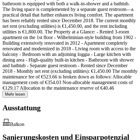
bathroom is equipped with both a walk-in-shower and a bathtub.
The living space is complemented by a separate guest restroom—a
practical detail that further enhances living comfort. The apartment
has been reliably rented since December 2018. The current monthly
net rent (excluding utilities) is €1,450.00, and the rent including
utilities is €1,800.00. The Property at a Glance: - Rented 3-room
apartment on the 1st floor - Wilhelminian-style building from 1902 -
Building extensively renovated in 2012 - Apartment completely
renovated and modernized in 2018 - Living room with access to the
balcony - Bedroom with an adjoining loggia - Large kitchen with
dining area - High-quality built-in kitchen - Bathroom with shower
and bathtub - Separate guest restroom - Rented since December
2018 - Monthly net rent (excluding utilities): €1,450.00 The monthly
maintenance fee of €523.66 is broken down as follows: Allocable
management costs of €354.03 Non-allocable management costs of
€129.17 Allocation to the maintenance reserve of €40.46
Mehr lesen
Ausstattung
Balkon
Sanierungskosten und Einsparpotenzial