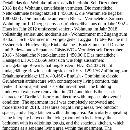
Detail, das den Wohnkomfort zusätzlich erhöht. Seit Dezember
2018 ist die Wohnung zuverlässig vermietet. Die monatliche
Nettokaltmiete beträgt aktuell 1.450,00 €, die Warmmiete liegt bei
1.800,00 €. Die Immobilie auf einen Blick: - Vermietete 3-Zimmer-
Wohnung im 1. Obergeschoss - Gründerzeitbau aus dem Jahr 1902 -
Haus im Jahr 2012 umfassend saniert - Wohnung im Jahr 2018
vollständig saniert und modernisiert - Wohnzimmer mit Zugang zum
Balkon - Schlafzimmer mit vorgelagerter Loggia - Große Küche mit
Essbereich - Hochwertige Einbauküche - Badezimmer mit Dusche
und Badewanne - Separates Gäste-WC - Vermietet seit Dezember
2018 - Monatliche Nettokaltmiete: 1.450,00 € Das monatliche
Hausgeld i.H.v. 523,66€ setzt sich wie folgt zusammen:
Umlagefähige Bewirtschaftungskosten i.H.v. 354,03€ Nicht
umlagefähige Bewirtschaftungskosten i.H.v. 129,17€ Zuführung zur
Erhaltungsrücklage i.H.v. 40,46€ - English - Combining classic
Gründerzeit architecture with contemporary living comfort, this
rented 3-room apartment is a solid investment. The building
underwent extensive renovation in 2012 and blends the classic
character of Berlin’s historic architecture with impeccable overall
condition. The apartment itself was completely renovated and
modernized in 2018. It features bright living areas, two outdoor
spaces, and a large kitchen with a dining area. Particularly appealing
is the interplay between the living room with its balcony, the
bedroom with its adjoining loggia, and the spacious kitchen, which
functions as a separate living area within the apartment. The