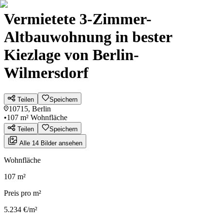
Vermietete 3-Zimmer-
Altbauwohnung in bester
Kiezlage von Berlin-
Wilmersdorf
Teilen
Speichern
10715, Berlin
•
107 m² Wohnfläche
Teilen
Speichern
Alle 14 Bilder ansehen
Wohnfläche
107 m²
Preis pro m²
5.234 €/m²