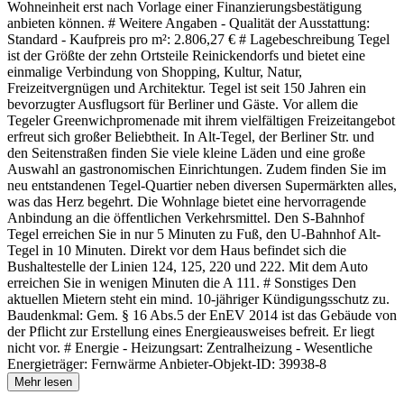
Wohneinheit erst nach Vorlage einer Finanzierungsbestätigung
anbieten können. # Weitere Angaben - Qualität der Ausstattung:
Standard - Kaufpreis pro m²: 2.806,27 € # Lagebeschreibung Tegel
ist der Größte der zehn Ortsteile Reinickendorfs und bietet eine
einmalige Verbindung von Shopping, Kultur, Natur,
Freizeitvergnügen und Architektur. Tegel ist seit 150 Jahren ein
bevorzugter Ausflugsort für Berliner und Gäste. Vor allem die
Tegeler Greenwichpromenade mit ihrem vielfältigen Freizeitangebot
erfreut sich großer Beliebtheit. In Alt-Tegel, der Berliner Str. und
den Seitenstraßen finden Sie viele kleine Läden und eine große
Auswahl an gastronomischen Einrichtungen. Zudem finden Sie im
neu entstandenen Tegel-Quartier neben diversen Supermärkten alles,
was das Herz begehrt. Die Wohnlage bietet eine hervorragende
Anbindung an die öffentlichen Verkehrsmittel. Den S-Bahnhof
Tegel erreichen Sie in nur 5 Minuten zu Fuß, den U-Bahnhof Alt-
Tegel in 10 Minuten. Direkt vor dem Haus befindet sich die
Bushaltestelle der Linien 124, 125, 220 und 222. Mit dem Auto
erreichen Sie in wenigen Minuten die A 111. # Sonstiges Den
aktuellen Mietern steht ein mind. 10-jähriger Kündigungsschutz zu.
Baudenkmal: Gem. § 16 Abs.5 der EnEV 2014 ist das Gebäude von
der Pflicht zur Erstellung eines Energieausweises befreit. Er liegt
nicht vor. # Energie - Heizungsart: Zentralheizung - Wesentliche
Energieträger: Fernwärme Anbieter-Objekt-ID: 39938-8
Mehr lesen