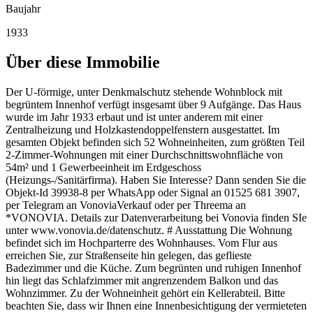
Baujahr
1933
Über diese Immobilie
Der U-förmige, unter Denkmalschutz stehende Wohnblock mit
begrüntem Innenhof verfügt insgesamt über 9 Aufgänge. Das Haus
wurde im Jahr 1933 erbaut und ist unter anderem mit einer
Zentralheizung und Holzkastendoppelfenstern ausgestattet. Im
gesamten Objekt befinden sich 52 Wohneinheiten, zum größten Teil
2-Zimmer-Wohnungen mit einer Durchschnittswohnfläche von
54m² und 1 Gewerbeeinheit im Erdgeschoss
(Heizungs-/Sanitärfirma). Haben Sie Interesse? Dann senden Sie die
Objekt-Id 39938-8 per WhatsApp oder Signal an 01525 681 3907,
per Telegram an VonoviaVerkauf oder per Threema an
*VONOVIA. Details zur Datenverarbeitung bei Vonovia finden SIe
unter www.vonovia.de/datenschutz. # Ausstattung Die Wohnung
befindet sich im Hochparterre des Wohnhauses. Vom Flur aus
erreichen Sie, zur Straßenseite hin gelegen, das geflieste
Badezimmer und die Küche. Zum begrünten und ruhigen Innenhof
hin liegt das Schlafzimmer mit angrenzendem Balkon und das
Wohnzimmer. Zu der Wohneinheit gehört ein Kellerabteil. Bitte
beachten Sie, dass wir Ihnen eine Innenbesichtigung der vermieteten