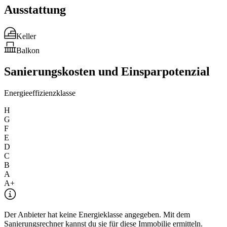
Ausstattung
Keller
Balkon
Sanierungskosten und Einsparpotenzial
Energieeffizienzklasse
H
G
F
E
D
C
B
A
A+
Der Anbieter hat keine Energieklasse angegeben. Mit dem
Sanierungsrechner kannst du sie für diese Immobilie ermitteln.