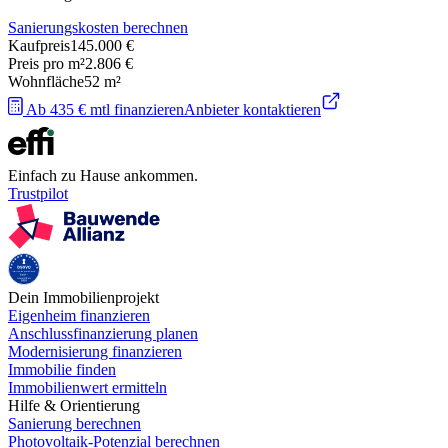
Sanierungskosten berechnen
Kaufpreis
145.000 €
Preis pro m²
2.806 €
Wohnfläche
52
m²
Ab 435 € mtl finanzieren
Anbieter kontaktieren
Einfach zu Hause ankommen.
Trustpilot
Dein Immobilienprojekt
Eigenheim finanzieren
Anschlussfinanzierung planen
Modernisierung finanzieren
Immobilie finden
Immobilienwert ermitteln
Hilfe & Orientierung
Sanierung berechnen
Photovoltaik-Potenzial berechnen