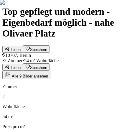
Top gepflegt und modern -
Eigenbedarf möglich - nahe
Olivaer Platz
Teilen
Speichern
10707, Berlin
•
2 Zimmer
•
54 m² Wohnfläche
Teilen
Speichern
Alle 9 Bilder ansehen
Zimmer
2
Wohnfläche
54 m²
Preis pro m²