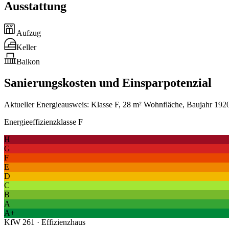
Ausstattung
Aufzug
Keller
Balkon
Sanierungskosten und Einsparpotenzial
Aktueller Energieausweis: Klasse F, 28 m² Wohnfläche, Baujahr 1920.
Energieeffizienzklasse F
H
G
F
E
D
C
B
A
A+
KfW 261 · Effizienzhaus