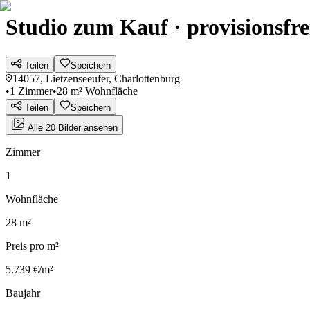
Studio zum Kauf · provisionsfre
Teilen
Speichern
14057, Lietzenseeufer, Charlottenburg
•
1 Zimmer
•
28 m² Wohnfläche
Teilen
Speichern
Alle 20 Bilder ansehen
Zimmer
1
Wohnfläche
28 m²
Preis pro m²
5.739 €/m²
Baujahr