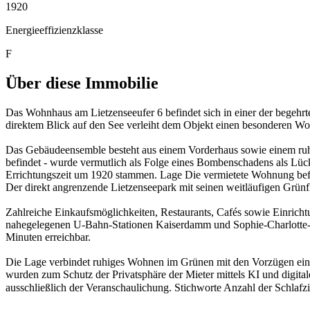
1920
Energieeffizienzklasse
F
Über diese Immobilie
Das Wohnhaus am Lietzenseeufer 6 befindet sich in einer der begehrt
direktem Blick auf den See verleiht dem Objekt einen besonderen Woh
Das Gebäudeensemble besteht aus einem Vorderhaus sowie einem ruh
befindet - wurde vermutlich als Folge eines Bombenschadens als Lück
Errichtungszeit um 1920 stammen. Lage Die vermietete Wohnung befin
Der direkt angrenzende Lietzenseepark mit seinen weitläufigen Grü
Zahlreiche Einkaufsmöglichkeiten, Restaurants, Cafés sowie Einricht
nahegelegenen U-Bahn-Stationen Kaiserdamm und Sophie-Charlotte-P
Minuten erreichbar.
Die Lage verbindet ruhiges Wohnen im Grünen mit den Vorzügen eine
wurden zum Schutz der Privatsphäre der Mieter mittels KI und digit
ausschließlich der Veranschaulichung. Stichworte Anzahl der Schlaf