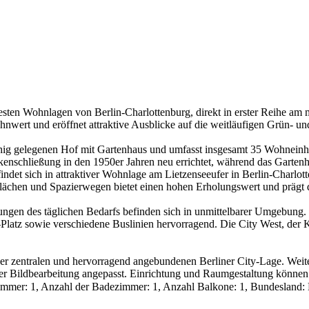
esten Wohnlagen von Berlin-Charlottenburg, direkt in erster Reihe am
nwert und eröffnet attraktive Ausblicke auf die weitläufigen Grün- un
ig gelegenen Hof mit Gartenhaus und umfasst insgesamt 35 Wohneinhe
enschließung in den 1950er Jahren neu errichtet, während das Gartenha
det sich in attraktiver Wohnlage am Lietzenseeufer in Berlin-Charlot
nflächen und Spazierwegen bietet einen hohen Erholungswert und präg
ungen des täglichen Bedarfs befinden sich in unmittelbarer Umgebung.
latz sowie verschiedene Buslinien hervorragend. Die City West, der
r zentralen und hervorragend angebundenen Berliner City-Lage. Weite
aler Bildbearbeitung angepasst. Einrichtung und Raumgestaltung könne
zimmer: 1, Anzahl der Badezimmer: 1, Anzahl Balkone: 1, Bundesland: 