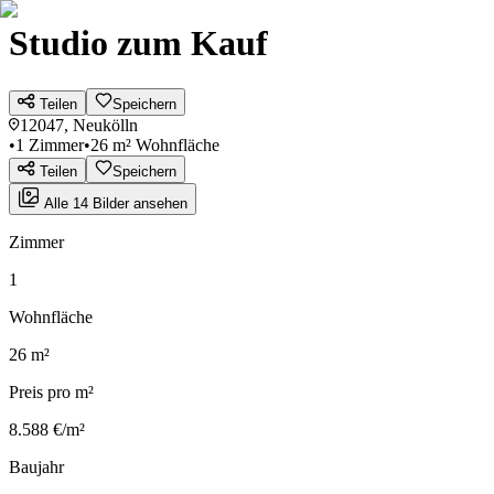
Studio zum Kauf
Teilen
Speichern
12047, Neukölln
•
1 Zimmer
•
26 m² Wohnfläche
Teilen
Speichern
Alle 14 Bilder ansehen
Zimmer
1
Wohnfläche
26 m²
Preis pro m²
8.588 €/m²
Baujahr