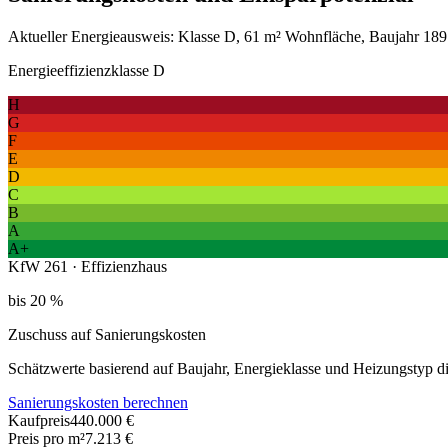
Aktueller Energieausweis: Klasse D, 61 m² Wohnfläche, Baujahr 1897
Energieeffizienzklasse D
H
G
F
E
D
C
B
A
A+
KfW 261 · Effizienzhaus
bis 20 %
Zuschuss auf Sanierungskosten
Schätzwerte basierend auf Baujahr, Energieklasse und Heizungstyp 
Sanierungskosten berechnen
Kaufpreis
440.000 €
Preis pro m²
7.213 €