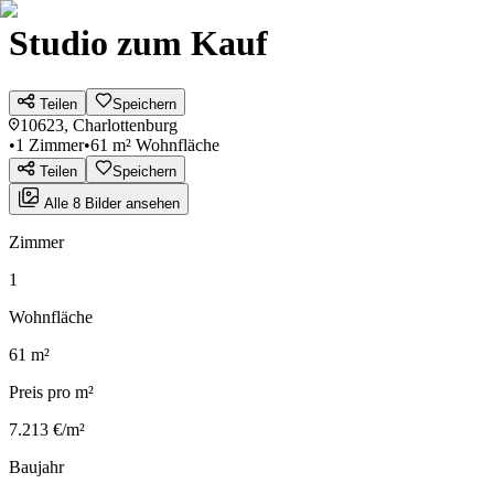
Studio zum Kauf
Teilen
Speichern
10623, Charlottenburg
•
1 Zimmer
•
61 m² Wohnfläche
Teilen
Speichern
Alle 8 Bilder ansehen
Zimmer
1
Wohnfläche
61 m²
Preis pro m²
7.213 €/m²
Baujahr