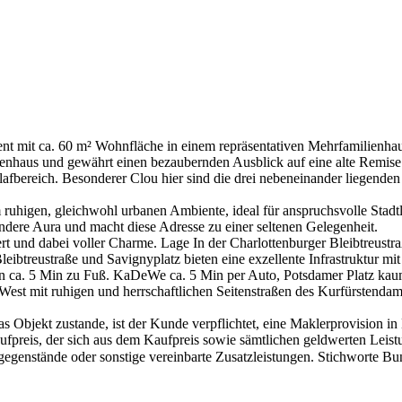
tment mit ca. 60 m² Wohnfläche in einem repräsentativen Mehrfamilienha
tenhaus und gewährt einen bezaubernden Ausblick auf eine alte Remise 
hlafbereich. Besonderer Clou hier sind die drei nebeneinander liegende
ruhigen, gleichwohl urbanen Ambiente, ideal für anspruchsvolle Stadtl
ondere Aura und macht diese Adresse zu einer seltenen Gelegenheit.
rt und dabei voller Charme. Lage In der Charlottenburger Bleibtreust
eibtreustraße und Savignyplatz bieten eine exzellente Infrastruktur mi
 ca. 5 Min zu Fuß. KaDeWe ca. 5 Min per Auto, Potsdamer Platz kaum
-West mit ruhigen und herrschaftlichen Seitenstraßen des Kurfürstenda
 Objekt zustande, ist der Kunde verpflichtet, eine Maklerprovision in
ufpreis, der sich aus dem Kaufpreis sowie sämtlichen geldwerten Leist
genstände oder sonstige vereinbarte Zusatzleistungen. Stichworte Bun