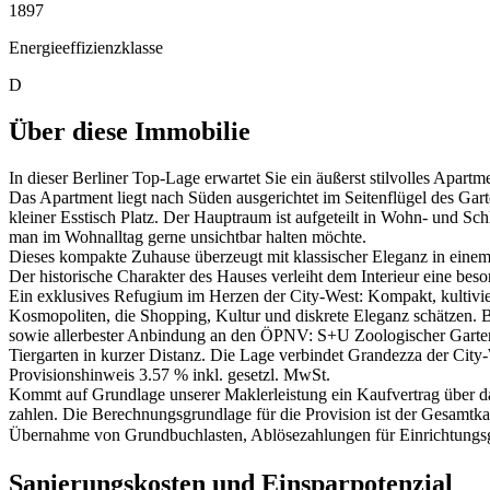
1897
Energieeffizienzklasse
D
Über diese Immobilie
In dieser Berliner Top-Lage erwartet Sie ein äußerst stilvolles Apar
Das Apartment liegt nach Süden ausgerichtet im Seitenflügel des Gar
kleiner Esstisch Platz. Der Hauptraum ist aufgeteilt in Wohn- und Sc
man im Wohnalltag gerne unsichtbar halten möchte.
Dieses kompakte Zuhause überzeugt mit klassischer Eleganz in einem 
Der historische Charakter des Hauses verleiht dem Interieur eine bes
Ein exklusives Refugium im Herzen der City-West: Kompakt, kultivie
Kosmopoliten, die Shopping, Kultur und diskrete Eleganz schätzen. Bl
sowie allerbester Anbindung an den ÖPNV: S+U Zoologischer Garten
Tiergarten in kurzer Distanz. Die Lage verbindet Grandezza der City
Provisionshinweis 3.57 % inkl. gesetzl. MwSt.
Kommt auf Grundlage unserer Maklerleistung ein Kaufvertrag über das
zahlen. Die Berechnungsgrundlage für die Provision ist der Gesamtka
Übernahme von Grundbuchlasten, Ablösezahlungen für Einrichtungsge
Sanierungskosten und Einsparpotenzial