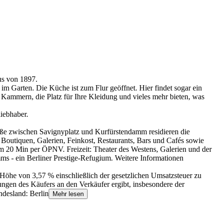
us von 1897.
im Garten. Die Küche ist zum Flur geöffnet. Hier findet sogar ein
n Kammern, die Platz für Ihre Kleidung und vieles mehr bieten, was
iebhaber.
raße zwischen Savignyplatz und Kurfürstendamm residieren die
t Boutiquen, Galerien, Feinkost, Restaurants, Bars und Cafés sowie
 20 Min per ÖPNV. Freizeit: Theater des Westens, Galerien und der
mms - ein Berliner Prestige-Refugium. Weitere Informationen
 Höhe von 3,57 % einschließlich der gesetzlichen Umsatzsteuer zu
ungen des Käufers an den Verkäufer ergibt, insbesondere der
desland: Berlin
Mehr lesen