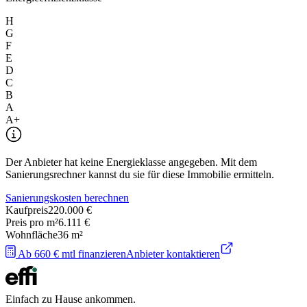
H
G
F
E
D
C
B
A
A+
Der Anbieter hat keine Energieklasse angegeben. Mit dem
Sanierungsrechner kannst du sie für diese Immobilie ermitteln.
Sanierungskosten berechnen
Kaufpreis
220.000 €
Preis pro m²
6.111 €
Wohnfläche
36
m²
Ab 660 € mtl finanzieren
Anbieter kontaktieren
Einfach zu Hause ankommen.