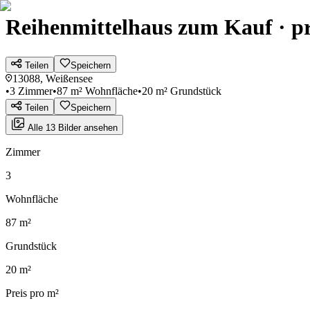
Reihenmittelhaus zum Kauf · pr
Teilen
Speichern
13088, Weißensee
•
3 Zimmer
•
87 m² Wohnfläche
•
20 m² Grundstück
Teilen
Speichern
Alle 13 Bilder ansehen
Zimmer
3
Wohnfläche
87 m²
Grundstück
20 m²
Preis pro m²