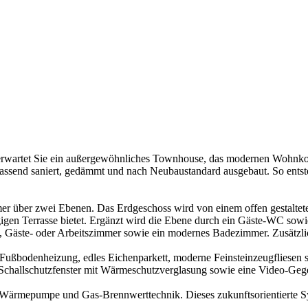
 erwartet Sie ein außergewöhnliches Townhouse, das modernen Wohnko
ssend saniert, gedämmt und nach Neubaustandard ausgebaut. So entste
mmer über zwei Ebenen. Das Erdgeschoss wird von einem offen gestalte
gen Terrasse bietet. Ergänzt wird die Ebene durch ein Gäste-WC sowie
-, Gäste- oder Arbeitszimmer sowie ein modernes Badezimmer. Zusätzli
 Fußbodenheizung, edles Eichenparkett, moderne Feinsteinzeugfliesen s
 Schallschutzfenster mit Wärmeschutzverglasung sowie eine Video-Geg
rmepumpe und Gas-Brennwerttechnik. Dieses zukunftsorientierte Syste