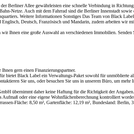
 der Berliner Allee gewährleisten eine schnelle Verbindung in Richtun
Bahn-Netze. Auch mit dem Fahrrad sind die Berliner Innenstadt sowie 
uartiers. Weitere Informationen Sonstiges Das Team von Black Label 
end Englisch, Deutsch, Französisch und Mandarin, zudem arbeiten wir
wir Ihnen eine große Auswahl an verschiedenen Immobilien. Senden Sie
r Ihnen gern einen Finanzierungspartner.
erfür bietet Black Label ein Verwaltungs-Paket sowohl für unmöblierte 
ontaktieren Sie uns, oder besuchen Sie uns in unserem Büro, um mehr I
bH übernimmt daher keine Haftung für die Richtigkeit der Angaben. 
es Aufmaß oder eine eigene Wohnflächenberechnung kontrolliert worden
rassen-Fläche: 8,50 m², Gartenfläche: 12,19 m², Bundesland: Berlin,