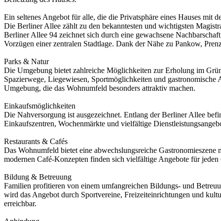
Ein seltenes Angebot für alle, die die Privatsphäre eines Hauses mi
Die Berliner Allee zählt zu den bekanntesten und wichtigsten Magis
Berliner Allee 94 zeichnet sich durch eine gewachsene Nachbarschaf
Vorzügen einer zentralen Stadtlage. Dank der Nähe zu Pankow, Prenzl
Parks & Natur
Die Umgebung bietet zahlreiche Möglichkeiten zur Erholung im Grüne
Spazierwege, Liegewiesen, Sportmöglichkeiten und gastronomische An
Umgebung, die das Wohnumfeld besonders attraktiv machen.
Einkaufsmöglichkeiten
Die Nahversorgung ist ausgezeichnet. Entlang der Berliner Allee bef
Einkaufszentren, Wochenmärkte und vielfältige Dienstleistungsangebo
Restaurants & Cafés
Das Wohnumfeld bietet eine abwechslungsreiche Gastronomieszene mit z
modernen Café-Konzepten finden sich vielfältige Angebote für jeden 
Bildung & Betreuung
Familien profitieren von einem umfangreichen Bildungs- und Betreuu
wird das Angebot durch Sportvereine, Freizeiteinrichtungen und kul
erreichbar.