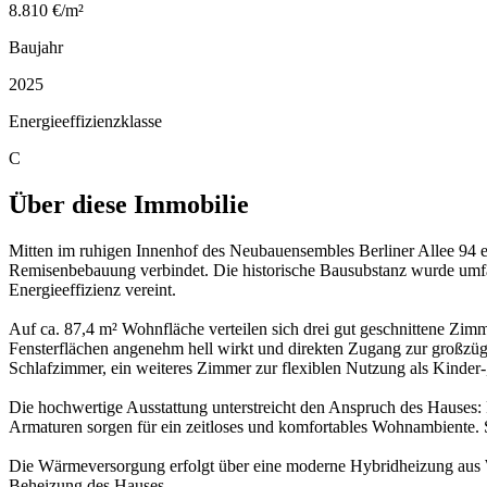
8.810 €/m²
Baujahr
2025
Energieeffizienzklasse
C
Über diese Immobilie
Mitten im ruhigen Innenhof des Neubauensembles Berliner Allee 94
Remisenbebauung verbindet. Die historische Bausubstanz wurde umfa
Energieeffizienz vereint.
Auf ca. 87,4 m² Wohnfläche verteilen sich drei gut geschnittene Zi
Fensterflächen angenehm hell wirkt und direkten Zugang zur großzügi
Schlafzimmer, ein weiteres Zimmer zur flexiblen Nutzung als Kinder
Die hochwertige Ausstattung unterstreicht den Anspruch des Hauses:
Armaturen sorgen für ein zeitloses und komfortables Wohnambiente.
Die Wärmeversorgung erfolgt über eine moderne Hybridheizung aus Wä
Beheizung des Hauses.