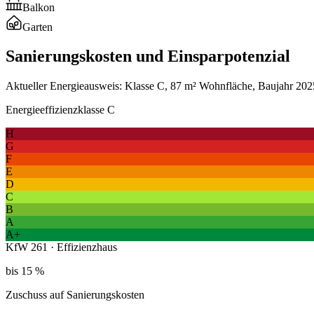
Balkon
Garten
Sanierungskosten und Einsparpotenzial
Aktueller Energieausweis: Klasse C, 87 m² Wohnfläche, Baujahr 2025
Energieeffizienzklasse C
H
G
F
E
D
C
B
A
A+
KfW 261 · Effizienzhaus
bis 15 %
Zuschuss auf Sanierungskosten