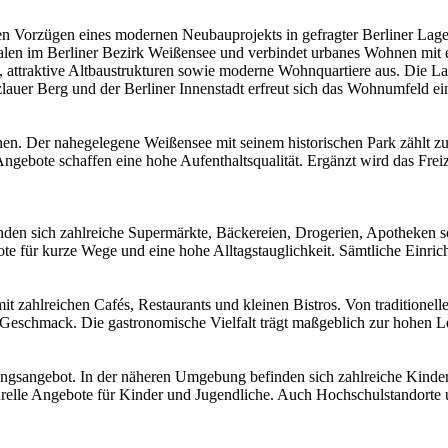
t den Vorzügen eines modernen Neubauprojekts in gefragter Berliner La
tralen im Berliner Bezirk Weißensee und verbindet urbanes Wohnen mit
t, attraktive Altbaustrukturen sowie moderne Wohnquartiere aus. Die
auer Berg und der Berliner Innenstadt erfreut sich das Wohnumfeld ei
n. Der nahegelegene Weißensee mit seinem historischen Park zählt zu
gebote schaffen eine hohe Aufenthaltsqualität. Ergänzt wird das Frei
inden sich zahlreiche Supermärkte, Bäckereien, Drogerien, Apotheken 
te für kurze Wege und eine hohe Alltagstauglichkeit. Sämtliche Einrich
ahlreichen Cafés, Restaurants und kleinen Bistros. Von traditioneller 
Geschmack. Die gastronomische Vielfalt trägt maßgeblich zur hohen Leb
ngsangebot. In der näheren Umgebung befinden sich zahlreiche Kinder
turelle Angebote für Kinder und Jugendliche. Auch Hochschulstandorte