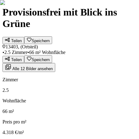
Provisionsfrei mit Blick ins
Grüne
Teilen
Speichern
13403, (Ortsteil)
•
2.5 Zimmer
•
66 m² Wohnfläche
Teilen
Speichern
Alle 12 Bilder ansehen
Zimmer
2.5
Wohnfläche
66 m²
Preis pro m²
4.318 €/m²