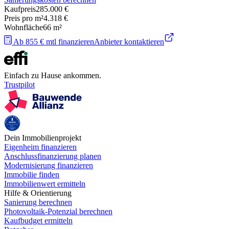
Kaufpreis
285.000 €
Preis pro m²
4.318 €
Wohnfläche
66
m²
Ab 855 € mtl finanzieren
Anbieter kontaktieren
Einfach zu Hause ankommen.
Trustpilot
Dein Immobilienprojekt
Eigenheim finanzieren
Anschlussfinanzierung planen
Modernisierung finanzieren
Immobilie finden
Immobilienwert ermitteln
Hilfe & Orientierung
Sanierung berechnen
Photovoltaik-Potenzial berechnen
Kaufbudget ermitteln