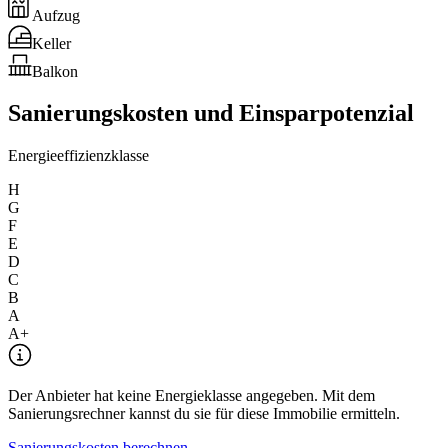
Aufzug
Keller
Balkon
Sanierungskosten und Einsparpotenzial
Energieeffizienzklasse
H
G
F
E
D
C
B
A
A+
Der Anbieter hat keine Energieklasse angegeben. Mit dem
Sanierungsrechner kannst du sie für diese Immobilie ermitteln.
Sanierungskosten berechnen