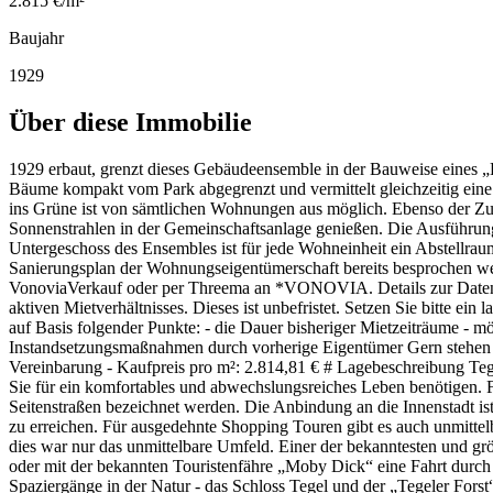
2.815 €/m²
Baujahr
1929
Über diese Immobilie
1929 erbaut, grenzt dieses Gebäudeensemble in der Bauweise eines „L
Bäume kompakt vom Park abgegrenzt und vermittelt gleichzeitig eine 
ins Grüne ist von sämtlichen Wohnungen aus möglich. Ebenso der Zug
Sonnenstrahlen in der Gemeinschaftsanlage genießen. Die Ausführung
Untergeschoss des Ensembles ist für jede Wohneinheit ein Abstellrau
Sanierungsplan der Wohnungseigentümerschaft bereits besprochen we
VonoviaVerkauf oder per Threema an *VONOVIA. Details zur Datenver
aktiven Mietverhältnisses. Dieses ist unbefristet. Setzen Sie bitte ein
auf Basis folgender Punkte: - die Dauer bisheriger Mietzeiträume - mö
Instandsetzungsmaßnahmen durch vorherige Eigentümer Gern stehen w
Vereinbarung - Kaufpreis pro m²: 2.814,81 € # Lagebeschreibung Tege
Sie für ein komfortables und abwechslungsreiches Leben benötigen. Fü
Seitenstraßen bezeichnet werden. Die Anbindung an die Innenstadt is
zu erreichen. Für ausgedehnte Shopping Touren gibt es auch unmittel
dies war nur das unmittelbare Umfeld. Einer der bekanntesten und größ
oder mit der bekannten Touristenfähre „Moby Dick“ eine Fahrt durch di
Spaziergänge in der Natur - das Schloss Tegel und der „Tegeler Forst“