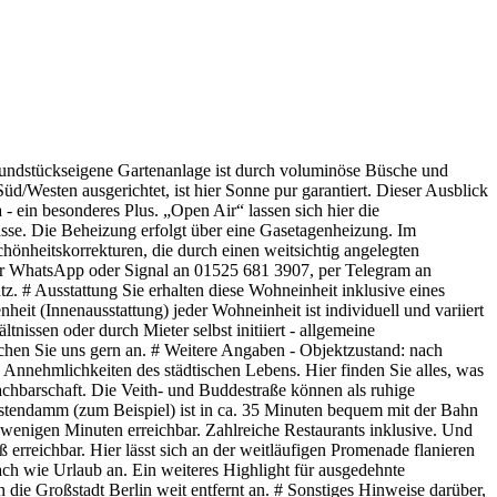
grundstückseigene Gartenanlage ist durch voluminöse Büsche und
/Westen ausgerichtet, ist hier Sonne pur garantiert. Dieser Ausblick
ein besonderes Plus. „Open Air“ lassen sich hier die
asse. Die Beheizung erfolgt über eine Gasetagenheizung. Im
önheitskorrekturen, die durch einen weitsichtig angelegten
er WhatsApp oder Signal an 01525 681 3907, per Telegram an
# Ausstattung Sie erhalten diese Wohneinheit inklusive eines
nheit (Innenausstattung) jeder Wohneinheit ist individuell und variiert
nissen oder durch Mieter selbst initiiert - allgemeine
hen Sie uns gern an. # Weitere Angaben - Objektzustand: nach
Annehmlichkeiten des städtischen Lebens. Hier finden Sie alles, was
Nachbarschaft. Die Veith- und Buddestraße können als ruhige
ürstendamm (zum Beispiel) ist in ca. 35 Minuten bequem mit der Bahn
 wenigen Minuten erreichbar. Zahlreiche Restaurants inklusive. Und
 erreichbar. Hier lässt sich an der weitläufigen Promenade flanieren
fach wie Urlaub an. Ein weiteres Highlight für ausgedehnte
h die Großstadt Berlin weit entfernt an. # Sonstiges Hinweise darüber,