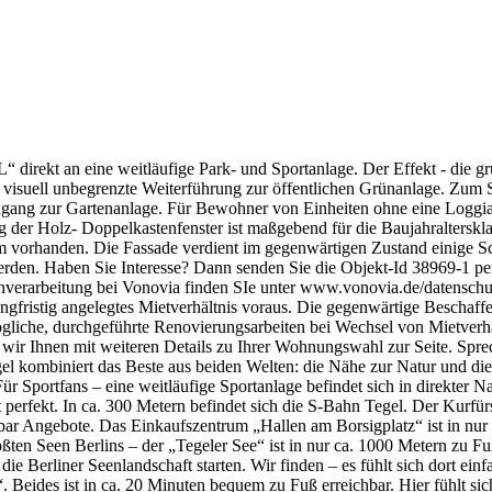
“ direkt an eine weitläufige Park- und Sportanlage. Der Effekt - die 
visuell unbegrenzte Weiterführung zur öffentlichen Grünanlage. Zum Süd
ang zur Gartenanlage. Für Bewohner von Einheiten ohne eine Loggia - 
 der Holz- Doppelkastenfenster ist maßgebend für die Baujahralterskl
m vorhanden. Die Fassade verdient im gegenwärtigen Zustand einige Sch
rden. Haben Sie Interesse? Dann senden Sie die Objekt-Id 38969-1 p
arbeitung bei Vonovia finden SIe unter www.vonovia.de/datenschutz. 
 langfristig angelegtes Mietverhältnis voraus. Die gegenwärtige Beschaffe
gliche, durchgeführte Renovierungsarbeiten bei Wechsel von Mietverhält
ir Ihnen mit weiteren Details zu Ihrer Wohnungswahl zur Seite. Sprec
l kombiniert das Beste aus beiden Welten: die Nähe zur Natur und die 
r Sportfans – eine weitläufige Sportanlage befindet sich in direkter 
t perfekt. In ca. 300 Metern befindet sich die S-Bahn Tegel. Der Kurf
bar Angebote. Das Einkaufszentrum „Hallen am Borsigplatz“ ist in nur
ten Seen Berlins – der „Tegeler See“ ist in nur ca. 1000 Metern zu Fuß
e Berliner Seenlandschaft starten. Wir finden – es fühlt sich dort ein
. Beides ist in ca. 20 Minuten bequem zu Fuß erreichbar. Hier fühlt sic