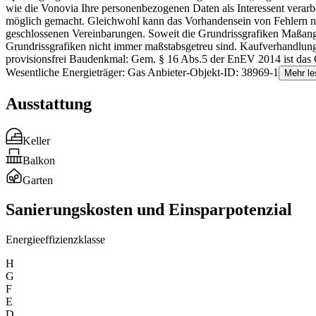
wie die Vonovia Ihre personenbezogenen Daten als Interessent verarb
möglich gemacht. Gleichwohl kann das Vorhandensein von Fehlern ni
geschlossenen Vereinbarungen. Soweit die Grundrissgrafiken Maßangab
Grundrissgrafiken nicht immer maßstabsgetreu sind. Kaufverhandlunge
provisionsfrei Baudenkmal: Gem. § 16 Abs.5 der EnEV 2014 ist das Geb
Wesentliche Energieträger: Gas Anbieter-Objekt-ID: 38969-1
Mehr le
Ausstattung
Keller
Balkon
Garten
Sanierungskosten und Einsparpotenzial
Energieeffizienzklasse
H
G
F
E
D