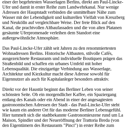
einer der begehrtesten Wasserlagen Berlins, direkt am Paul-Lincke-
Ufer und damit in erster Reihe zum Landwehrkanal. Nur wenige
Adressen der Hauptstadt verbinden die unmittelbare Nähe zum
Wasser mit der Lebendigkeit und kulturellen Vielfalt von Kreuzberg
und Neukölln auf vergleichbare Weise. Der freie Blick auf den
Kanal, die prachtvollen Altbaufassaden und die von alten Platanen
gesäumte Uferpromenade verleihen dem Standort eine
außergewöhnliche Atmosphäre.
Das Paul-Lincke-Ufer zählt seit Jahren zu den renommiertesten
Wohnadressen Berlins. Historische Altbauten, stilvolle Cafés,
ausgezeichnete Restaurants und individuelle Boutiquen prägen das
Straßenbild und schaffen ein urbanes Umfeld mit hoher
Lebensqualität. Die einzigartige Verbindung aus Wasserlage,
Architektur und Kiezkultur macht diese Adresse sowohl für
Eigennutzer als auch für Kapitalanleger besonders attraktiv.
Direkt vor der Haustür beginnt das Berliner Leben von seiner
schönsten Seite. Ob ein morgendlicher Kaffee, ein Spaziergang
entlang des Kanals oder ein Abend in einer der angesagtesten
gastronomischen Adressen der Stadt - das Paul-Lincke-Ufer steht
wie kaum ein anderer Ort für das moderne Berliner Lebensgefühl.
Hier tummelt sich die stadtbekannte Gastronomieszene rund um La
Maison, Spindler und der Neueröffnung der Trattoria Breda (von
den Eigentümern des Restaurants "Pinci") in erster Reihe zum