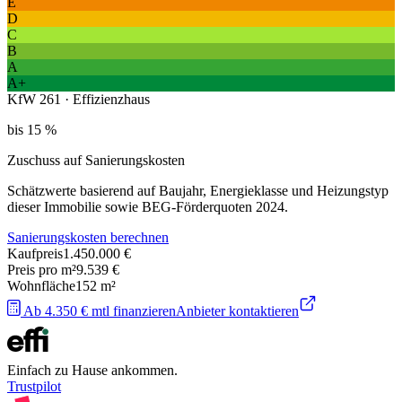
E
D
C
B
A
A+
KfW 261 · Effizienzhaus
bis 15 %
Zuschuss auf Sanierungskosten
Schätzwerte basierend auf Baujahr, Energieklasse und Heizungstyp
dieser Immobilie sowie BEG-Förderquoten 2024.
Sanierungskosten berechnen
Kaufpreis
1.450.000 €
Preis pro m²
9.539 €
Wohnfläche
152
m²
Ab 4.350 € mtl finanzieren
Anbieter kontaktieren
Einfach zu Hause ankommen.
Trustpilot