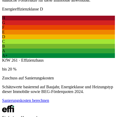
staatliche Fördersätze für diese Immobilie anwendbar.
Energieeffizienzklasse D
H
G
F
E
D
C
B
A
A+
KfW 261 · Effizienzhaus
bis 20 %
Zuschuss auf Sanierungskosten
Schätzwerte basierend auf Baujahr, Energieklasse und Heizungstyp
dieser Immobilie sowie BEG-Förderquoten 2024.
Sanierungskosten berechnen