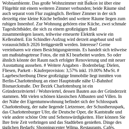
Wohnambiente. Das große Wohnzimmer mit Balkon ist über eine
Flügeltür mit einem weiteren Zimmer verbunden; beide Räume sind
auch separat vom Flur zugänglich. Berliner Zimmer in der sich
derzeitig eine kleine Küche befindet und weitere Räume liegen zum
ruhigen Innenhof. Zur Wohnung gehören eine Küche, zwei schmale
Tageslichtbäder, die sich zu einem großzügigen Bad
zusammenlegen lassen, teilweise erneuerte Elektrik sowie ein
Kellerabteil. Ein Schindler-Aufzug wird derzeit angebaut und soll
voraussichtlich 2026 fertiggestellt werden. Interesse? Gerne
vereinbaren wir einen Besichtigungstermin. Es handelt sich teilweise
um maßstabsgetreue Fotos, die mit KI bearbeitet wurden. So oder
ähnlich könnte der Raum nach erfolgter Renovierung und mit neuer
Ausstattung aussehen. # Weitere Angaben - Bodenbelag: Dielen,
Fliesen, Parkett - Käuferprovision: 3,57% inkl. 19.00% MwSt. #
Lagebeschreibung Diese großzügige Immobilie liegt inmitten von
Berlin-Charlottenburg an einer Hauptstraße nähe U-Bahnhof
Bismarckstraße. Der Bezirk Charlottenburg ist ein
Gründerzeitviertel / Wohnviertel, dessen Bauten aus der Gründerzeit
stammen. Mit vielen schönen klassischen Altbauten und Villen. In
der Nähe der Eigentumswohnung befindet sich der Schlosspark
Charlottenburg, der nahe liegende Lietzensee, der Schustheruspark,
das Charlottenburger Ufer, die Deutsche Oper, die Kantstraße und
viele andere schöne Orte und Sehenswürdigkeiten. Hier können Sie
Ihre freie Zeit verbringen und das Stadtleben genießen. Dinge des
täglichen Bedarfs: Shoppingcenter Wilma, Restaurants, Cafés,