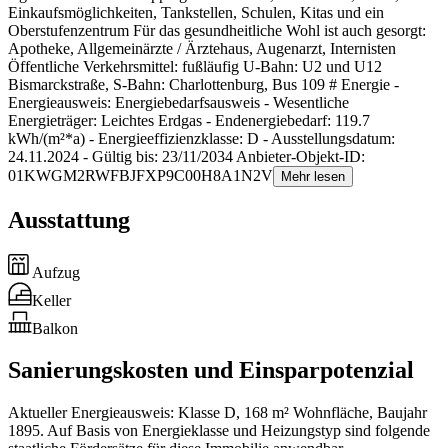
Einkaufsmöglichkeiten, Tankstellen, Schulen, Kitas und ein
Oberstufenzentrum Für das gesundheitliche Wohl ist auch gesorgt:
Apotheke, Allgemeinärzte / Ärztehaus, Augenarzt, Internisten
Öffentliche Verkehrsmittel: fußläufig U-Bahn: U2 und U12
Bismarckstraße, S-Bahn: Charlottenburg, Bus 109 # Energie -
Energieausweis: Energiebedarfsausweis - Wesentliche
Energieträger: Leichtes Erdgas - Endenergiebedarf: 119.7
kWh/(m²*a) - Energieeffizienzklasse: D - Ausstellungsdatum:
24.11.2024 - Gültig bis: 23/11/2034 Anbieter-Objekt-ID:
01KWGM2RWFBJFXP9C00H8A1N2V
Mehr lesen
Ausstattung
Aufzug
Keller
Balkon
Sanierungskosten und Einsparpotenzial
Aktueller Energieausweis: Klasse D, 168 m² Wohnfläche, Baujahr
1895. Auf Basis von Energieklasse und Heizungstyp sind folgende