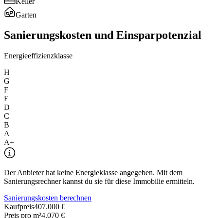
Keller
Garten
Sanierungskosten und Einsparpotenzial
Energieeffizienzklasse
H
G
F
E
D
C
B
A
A+
Der Anbieter hat keine Energieklasse angegeben. Mit dem
Sanierungsrechner kannst du sie für diese Immobilie ermitteln.
Sanierungskosten berechnen
Kaufpreis
407.000 €
Preis pro m²
4.070 €