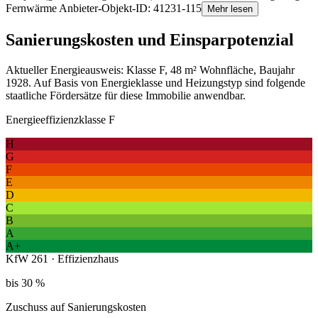
Fernwärme Anbieter-Objekt-ID: 41231-115
Mehr lesen
Sanierungskosten und Einsparpotenzial
Aktueller Energieausweis: Klasse F, 48 m² Wohnfläche, Baujahr
1928. Auf Basis von Energieklasse und Heizungstyp sind folgende
staatliche Fördersätze für diese Immobilie anwendbar.
Energieeffizienzklasse F
H
G
F
E
D
C
B
A
A+
KfW 261 · Effizienzhaus
bis 30 %
Zuschuss auf Sanierungskosten