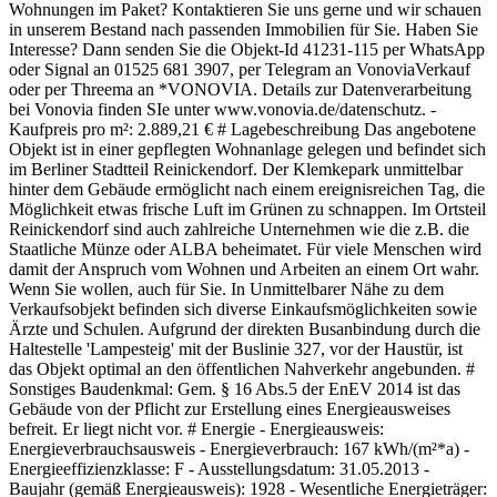
Wohnungen im Paket? Kontaktieren Sie uns gerne und wir schauen
in unserem Bestand nach passenden Immobilien für Sie. Haben Sie
Interesse? Dann senden Sie die Objekt-Id 41231-115 per WhatsApp
oder Signal an 01525 681 3907, per Telegram an VonoviaVerkauf
oder per Threema an *VONOVIA. Details zur Datenverarbeitung
bei Vonovia finden SIe unter www.vonovia.de/datenschutz. -
Kaufpreis pro m²: 2.889,21 € # Lagebeschreibung Das angebotene
Objekt ist in einer gepflegten Wohnanlage gelegen und befindet sich
im Berliner Stadtteil Reinickendorf. Der Klemkepark unmittelbar
hinter dem Gebäude ermöglicht nach einem ereignisreichen Tag, die
Möglichkeit etwas frische Luft im Grünen zu schnappen. Im Ortsteil
Reinickendorf sind auch zahlreiche Unternehmen wie die z.B. die
Staatliche Münze oder ALBA beheimatet. Für viele Menschen wird
damit der Anspruch vom Wohnen und Arbeiten an einem Ort wahr.
Wenn Sie wollen, auch für Sie. In Unmittelbarer Nähe zu dem
Verkaufsobjekt befinden sich diverse Einkaufsmöglichkeiten sowie
Ärzte und Schulen. Aufgrund der direkten Busanbindung durch die
Haltestelle 'Lampesteig' mit der Buslinie 327, vor der Haustür, ist
das Objekt optimal an den öffentlichen Nahverkehr angebunden. #
Sonstiges Baudenkmal: Gem. § 16 Abs.5 der EnEV 2014 ist das
Gebäude von der Pflicht zur Erstellung eines Energieausweises
befreit. Er liegt nicht vor. # Energie - Energieausweis:
Energieverbrauchsausweis - Energieverbrauch: 167 kWh/(m²*a) -
Energieeffizienzklasse: F - Ausstellungsdatum: 31.05.2013 -
Baujahr (gemäß Energieausweis): 1928 - Wesentliche Energieträger: