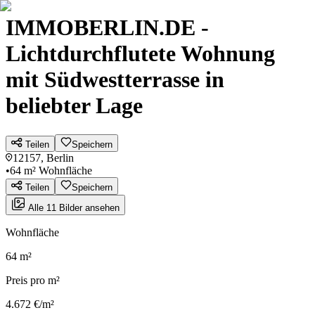
IMMOBERLIN.DE -
Lichtdurchflutete Wohnung
mit Südwestterrasse in
beliebter Lage
Teilen
Speichern
12157, Berlin
•
64 m² Wohnfläche
Teilen
Speichern
Alle 11 Bilder ansehen
Wohnfläche
64 m²
Preis pro m²
4.672 €/m²