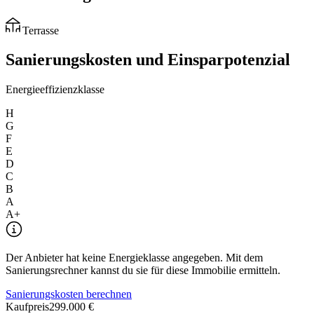
Terrasse
Sanierungskosten und Einsparpotenzial
Energieeffizienzklasse
H
G
F
E
D
C
B
A
A+
Der Anbieter hat keine Energieklasse angegeben. Mit dem
Sanierungsrechner kannst du sie für diese Immobilie ermitteln.
Sanierungskosten berechnen
Kaufpreis
299.000 €