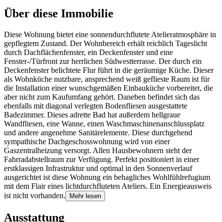
Über diese Immobilie
Diese Wohnung bietet eine sonnendurchflutete Atelieratmosphäre in
gepflegtem Zustand. Der Wohnbereich erhält reichlich Tageslicht
durch Dachflächenfenster, ein Deckenfenster und eine
Fenster-/Türfront zur herrlichen Südwestterrasse. Der durch ein
Deckenfenster belichtete Flur führt in die geräumige Küche. Dieser
als Wohnküche nutzbare, ansprechend weiß geflieste Raum ist für
die Installation einer wunschgemäßen Einbauküche vorbereitet, die
aber nicht zum Kaufumfang gehört. Daneben befindet sich das
ebenfalls mit diagonal verlegten Bodenfliesen ausgestattete
Badezimmer. Dieses adrette Bad hat außerdem hellgraue
Wandfliesen, eine Wanne, einen Waschmaschinenanschlussplatz
und andere angenehme Sanitärelemente. Diese durchgehend
sympathische Dachgeschosswohnung wird von einer
Gaszentralheizung versorgt. Allen Hausbewohnern steht der
Fahrradabstellraum zur Verfügung. Perfekt positioniert in einer
erstklassigen Infrastruktur und optimal in den Sonnenverlauf
ausgerichtet ist diese Wohnung ein behagliches Wohlfühlrefugium
mit dem Flair eines lichtdurchfluteten Ateliers. Ein Energieausweis
ist nicht vorhanden.
Mehr lesen
Ausstattung