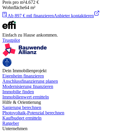
Preis pro m²
4.672 €
Wohnfläche
64
m²
Ab 897 € mtl finanzieren
Anbieter kontaktieren
Einfach zu Hause ankommen.
Trustpilot
Dein Immobilienprojekt
Eigenheim finanzieren
Anschlussfinanzierung planen
Modernisierung finanzieren
Immobilie finden
Immobilienwert ermitteln
Hilfe & Orientierung
Sanierung berechnen
Photovoltaik-Potenzial berechnen
Kaufbudget ermitteln
Ratgeber
Unternehmen