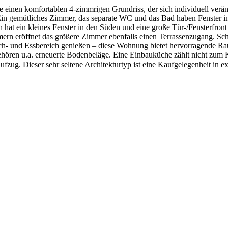
inen komfortablen 4-zimmrigen Grundriss, der sich individuell veränder
 Ein gemütliches Zimmer, das separate WC und das Bad haben Fenster 
at ein kleines Fenster in den Süden und eine große Tür-/Fensterfront
ern eröffnet das größere Zimmer ebenfalls einen Terrassenzugang. Sch
ch- und Essbereich genießen – diese Wohnung bietet hervorragende Ra
gehören u.a. erneuerte Bodenbeläge. Eine Einbauküche zählt nicht z
fzug. Dieser sehr seltene Architekturtyp ist eine Kaufgelegenheit in e