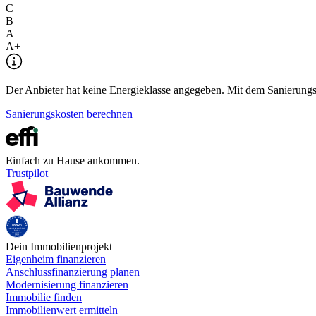
C
B
A
A+
Der Anbieter hat keine Energieklasse angegeben. Mit dem Sanierungsre
Sanierungskosten berechnen
Einfach zu Hause ankommen.
Trustpilot
Dein Immobilienprojekt
Eigenheim finanzieren
Anschlussfinanzierung planen
Modernisierung finanzieren
Immobilie finden
Immobilienwert ermitteln