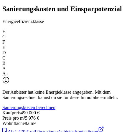
Sanierungskosten und Einsparpotenzial
Energieeffizienzklasse
H
G
F
E
D
C
B
A
A+
Der Anbieter hat keine Energieklasse angegeben. Mit dem
Sanierungsrechner kannst du sie für diese Immobilie ermitteln.
Sanierungskosten berechnen
Kaufpreis
490.000 €
Preis pro m²
5.976 €
Wohnfläche
82
m²
Ab 1.470 € mtl finanzieren
Anbieter kontaktieren