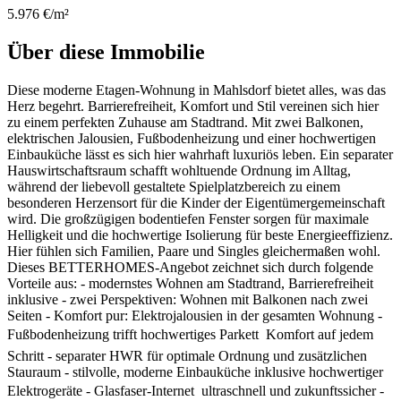
5.976 €/m²
Über diese Immobilie
Diese moderne Etagen-Wohnung in Mahlsdorf bietet alles, was das
Herz begehrt. Barrierefreiheit, Komfort und Stil vereinen sich hier
zu einem perfekten Zuhause am Stadtrand. Mit zwei Balkonen,
elektrischen Jalousien, Fußbodenheizung und einer hochwertigen
Einbauküche lässt es sich hier wahrhaft luxuriös leben. Ein separater
Hauswirtschaftsraum schafft wohltuende Ordnung im Alltag,
während der liebevoll gestaltete Spielplatzbereich zu einem
besonderen Herzensort für die Kinder der Eigentümergemeinschaft
wird. Die großzügigen bodentiefen Fenster sorgen für maximale
Helligkeit und die hochwertige Isolierung für beste Energieeffizienz.
Hier fühlen sich Familien, Paare und Singles gleichermaßen wohl.
Dieses BETTERHOMES-Angebot zeichnet sich durch folgende
Vorteile aus: - modernstes Wohnen am Stadtrand, Barrierefreiheit
inklusive - zwei Perspektiven: Wohnen mit Balkonen nach zwei
Seiten - Komfort pur: Elektrojalousien in der gesamten Wohnung -
Fußbodenheizung trifft hochwertiges Parkett  Komfort auf jedem
Schritt - separater HWR für optimale Ordnung und zusätzlichen
Stauraum - stilvolle, moderne Einbauküche inklusive hochwertiger
Elektrogeräte - Glasfaser-Internet  ultraschnell und zukunftssicher -