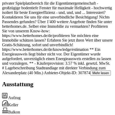
privater Spielplatzbereich für die Eigentümergemeinschaft -
großzügige bodentiefe Fenster für maximale Helligkeit - hochwertig
isoliert für beste Energieeffizienz - und, und, und ... Interessiert?
Kontaktieren Sie uns für eine unverbindliche Besichtigung! Nichts
Passendes gefunden? Über 1'400 weitere Angebote finden Sie unter
betterhomes.de. Selber eine Immobilie zu vermarkten? Profitieren
Sie von unserem Know-how:
https://www.betterhomes.de/de/profitieren Sie möchten eine
Immobilie schätzen lassen? Erfahren Sie jetzt ihren Wert über unsere
Gratis-Schätzung, sofort und unverbindlich!
https://www.betterhomes.de/de/knowledge/estimation ** Ein
Energieausweis liegt bisher nicht vor. Der Eigentümer wurde
aufgefordert, unverzüglich einen Energieausweis erstellen zu lassen
und vorzulegen. ** - Käuferprovision: 3.57 % inkl. gesetzl. MwSt.
# Lagebeschreibung Stadtrandlage mit direkter Verbindung zum
Alexanderplatz (40 Min.) Anbieter-Objekt-ID: 307874
Mehr lesen
Ausstattung
Aufzug
Keller
Balkon