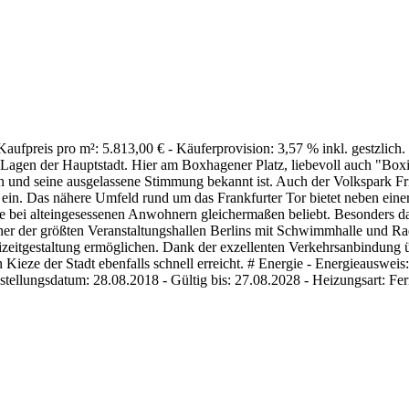
 Kaufpreis pro m²: 5.813,00 € - Käuferprovision: 3,57 % inkl. gestzlic
n Lagen der Hauptstadt. Hier am Boxhagener Platz, liebevoll auch "Boxi
n und seine ausgelassene Stimmung bekannt ist. Auch der Volkspark Fried
 ein. Das nähere Umfeld rund um das Frankfurter Tor bietet neben ein
ie bei alteingesessenen Anwohnern gleichermaßen beliebt. Besonders d
ner der größten Veranstaltungshallen Berlins mit Schwimmhalle und Ra
 Freizeitgestaltung ermöglichen. Dank der exzellenten Verkehrsanbind
 Kieze der Stadt ebenfalls schnell erreicht. # Energie - Energieauswei
sstellungsdatum: 28.08.2018 - Gültig bis: 27.08.2028 - Heizungsart: F