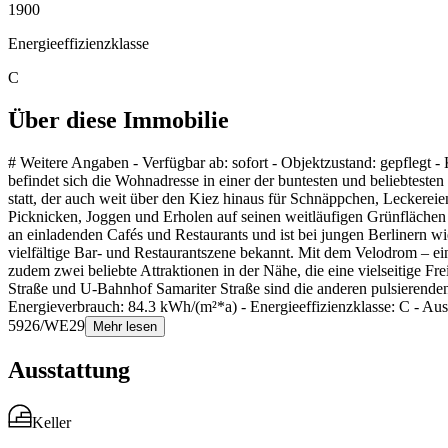
1900
Energieeffizienzklasse
C
Über diese Immobilie
# Weitere Angaben - Verfügbar ab: sofort - Objektzustand: gepflegt -
befindet sich die Wohnadresse in einer der buntesten und beliebteste
statt, der auch weit über den Kiez hinaus für Schnäppchen, Leckereie
Picknicken, Joggen und Erholen auf seinen weitläufigen Grünflächen
an einladenden Cafés und Restaurants und ist bei jungen Berlinern w
vielfältige Bar- und Restaurantszene bekannt. Mit dem Velodrom – ei
zudem zwei beliebte Attraktionen in der Nähe, die eine vielseitige
Straße und U-Bahnhof Samariter Straße sind die anderen pulsierenden
Energieverbrauch: 84.3 kWh/(m²*a) - Energieeffizienzklasse: C - Au
5926/WE29
Mehr lesen
Ausstattung
Keller