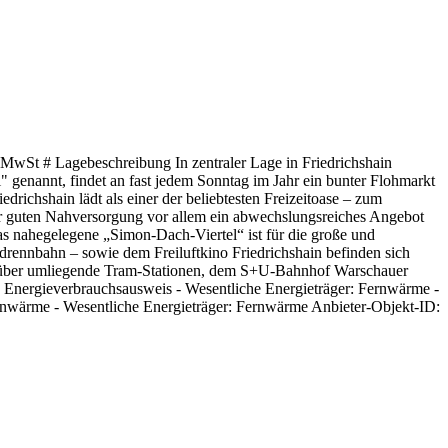
h. MwSt # Lagebeschreibung In zentraler Lage in Friedrichshain
" genannt, findet an fast jedem Sonntag im Jahr ein bunter Flohmarkt
richshain lädt als einer der beliebtesten Freizeitoase – zum
er guten Nahversorgung vor allem ein abwechslungsreiches Angebot
as nahegelegene „Simon-Dach-Viertel“ ist für die große und
drennbahn – sowie dem Freiluftkino Friedrichshain befinden sich
ung über umliegende Tram-Stationen, dem S+U-Bahnhof Warschauer
s: Energieverbrauchsausweis - Wesentliche Energieträger: Fernwärme -
ernwärme - Wesentliche Energieträger: Fernwärme Anbieter-Objekt-ID: