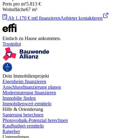
Preis pro m²
5.813 €
Wohnfläche
67
m²
Ab 1.170 € mtl finanzieren
Anbieter kontaktieren
Einfach zu Hause ankommen.
Trustpilot
Dein Immobilienprojekt
Eigenheim finanzieren
Anschlussfinanzierung planen
Modernisierung finanzieren
Immobilie finden
Immobilienwert ermitteln
Hilfe & Orientierung
Sanierung berechnen
Photovoltaik-Potenzial berechnen
Kaufbudget ermitteln
Ratgeber
Unternehmen