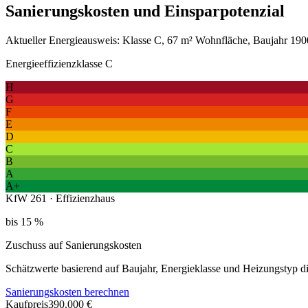
Sanierungskosten und Einsparpotenzial
Aktueller Energieausweis: Klasse C, 67 m² Wohnfläche, Baujahr 1900
Energieeffizienzklasse C
H
G
F
E
D
C
B
A
A+
KfW 261 · Effizienzhaus
bis 15 %
Zuschuss auf Sanierungskosten
Schätzwerte basierend auf Baujahr, Energieklasse und Heizungstyp 
Sanierungskosten berechnen
Kaufpreis
390.000 €