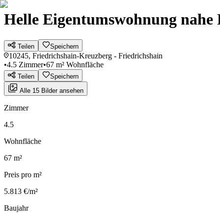
Helle Eigentumswohnung nahe Bo
Teilen
Speichern
10245, Friedrichshain-Kreuzberg - Friedrichshain
•
4.5 Zimmer
•
67 m² Wohnfläche
Teilen
Speichern
Alle 15 Bilder ansehen
Zimmer
4.5
Wohnfläche
67 m²
Preis pro m²
5.813 €/m²
Baujahr