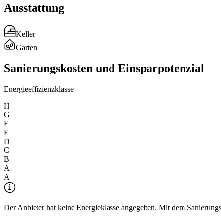
Ausstattung
Keller
Garten
Sanierungskosten und Einsparpotenzial
Energieeffizienzklasse
H
G
F
E
D
C
B
A
A+
Der Anbieter hat keine Energieklasse angegeben. Mit dem Sanierungsre