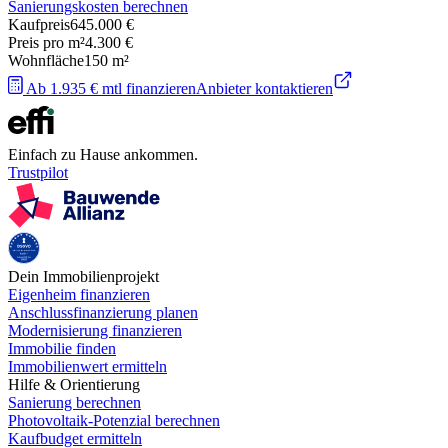
Sanierungskosten berechnen
Kaufpreis
645.000 €
Preis pro m²
4.300 €
Wohnfläche
150
m²
Ab 1.935 € mtl finanzieren
Anbieter kontaktieren
Einfach zu Hause ankommen.
Trustpilot
Dein Immobilienprojekt
Eigenheim finanzieren
Anschlussfinanzierung planen
Modernisierung finanzieren
Immobilie finden
Immobilienwert ermitteln
Hilfe & Orientierung
Sanierung berechnen
Photovoltaik-Potenzial berechnen
Kaufbudget ermitteln