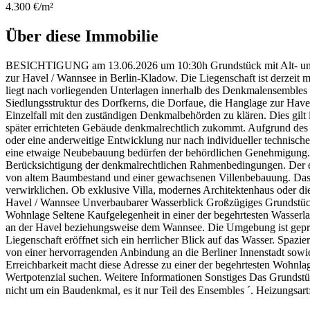
4.300 €/m²
Über diese Immobilie
BESICHTIGUNG am 13.06.2026 um 10:30h Grundstück mit Alt- und sp
zur Havel / Wannsee in Berlin-Kladow. Die Liegenschaft ist derzeit
liegt nach vorliegenden Unterlagen innerhalb des Denkmalensembles 
Siedlungsstruktur des Dorfkerns, die Dorfaue, die Hanglage zur Ha
Einzelfall mit den zuständigen Denkmalbehörden zu klären. Dies gilt
später errichteten Gebäude denkmalrechtlich zukommt. Aufgrund des
oder eine anderweitige Entwicklung nur nach individueller technisch
eine etwaige Neubebauung bedürfen der behördlichen Genehmigung. 
Berücksichtigung der denkmalrechtlichen Rahmenbedingungen. Der eig
von altem Baumbestand und einer gewachsenen Villenbebauung. Das Gr
verwirklichen. Ob exklusive Villa, modernes Architektenhaus oder die
Havel / Wannsee Unverbaubarer Wasserblick Großzügiges Grundstüc
Wohnlage Seltene Kaufgelegenheit in einer der begehrtesten Wasserla
an der Havel beziehungsweise dem Wannsee. Die Umgebung ist geprä
Liegenschaft eröffnet sich ein herrlicher Blick auf das Wasser. Spaz
von einer hervorragenden Anbindung an die Berliner Innenstadt sowi
Erreichbarkeit macht diese Adresse zu einer der begehrtesten Wohnlag
Wertpotenzial suchen. Weitere Informationen Sonstiges Das Grundstü
nicht um ein Baudenkmal, es it nur Teil des Ensembles ´. Heizungsart