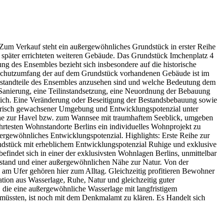
 Verkauf steht ein außergewöhnliches Grundstück in erster Reihe
 später errichteten weiteren Gebäude. Das Grundstück Imchenplatz 4
g des Ensembles bezieht sich insbesondere auf die historische
e Schutzumfang der auf dem Grundstück vorhandenen Gebäude ist im
 Bestandteile des Ensembles anzusehen sind und welche Bedeutung dem
Sanierung, eine Teilinstandsetzung, eine Neuordnung der Bebauung
öglich. Eine Veränderung oder Beseitigung der Bestandsbebauung sowie
torisch gewachsener Umgebung und Entwicklungspotenzial unter
Reihe zur Havel bzw. zum Wannsee mit traumhaftem Seeblick, umgeben
rtesten Wohnstandorte Berlins ein individuelles Wohnprojekt zu
ßergewöhnliches Entwicklungspotenzial. Highlights: Erste Reihe zur
stück mit erheblichem Entwicklungspotenzial Ruhige und exklusive
findet sich in einer der exklusivsten Wohnlagen Berlins, unmittelbar
stand und einer außergewöhnlichen Nähe zur Natur. Von der
n am Ufer gehören hier zum Alltag. Gleichzeitig profitieren Bewohner
ion aus Wasserlage, Ruhe, Natur und gleichzeitig guter
, die eine außergewöhnliche Wasserlage mit langfristigem
 müssten, ist noch mit dem Denkmalamt zu klären. Es Handelt sich