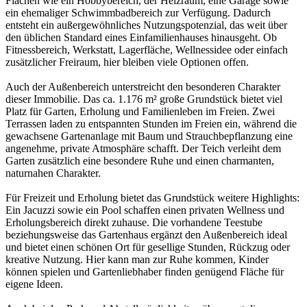
Flächen wie ein Hobbybereich, der Heizraum, eine Garage sowie
ein ehemaliger Schwimmbadbereich zur Verfügung. Dadurch
entsteht ein außergewöhnliches Nutzungspotenzial, das weit über
den üblichen Standard eines Einfamilienhauses hinausgeht. Ob
Fitnessbereich, Werkstatt, Lagerfläche, Wellnessidee oder einfach
zusätzlicher Freiraum, hier bleiben viele Optionen offen.
Auch der Außenbereich unterstreicht den besonderen Charakter
dieser Immobilie. Das ca. 1.176 m² große Grundstück bietet viel
Platz für Garten, Erholung und Familienleben im Freien. Zwei
Terrassen laden zu entspannten Stunden im Freien ein, während die
gewachsene Gartenanlage mit Baum und Strauchbepflanzung eine
angenehme, private Atmosphäre schafft. Der Teich verleiht dem
Garten zusätzlich eine besondere Ruhe und einen charmanten,
naturnahen Charakter.
Für Freizeit und Erholung bietet das Grundstück weitere Highlights:
Ein Jacuzzi sowie ein Pool schaffen einen privaten Wellness und
Erholungsbereich direkt zuhause. Die vorhandene Teestube
beziehungsweise das Gartenhaus ergänzt den Außenbereich ideal
und bietet einen schönen Ort für gesellige Stunden, Rückzug oder
kreative Nutzung. Hier kann man zur Ruhe kommen, Kinder
können spielen und Gartenliebhaber finden genügend Fläche für
eigene Ideen.