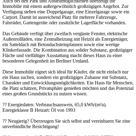
Auch bei den Park und Abstellmöglichkeiten überzeugt die
Immobilie mit einem außergewöhnlich großzügigen Angebot. Zur
Verfügung stehen eine Doppelgarage, eine Einzelgarage sowie ein
Carport. Damit ist ausreichend Platz für mehrere Fahrzeuge,
Fahrräder, Gartengeräte oder zusätzliche Lagerfläche vorhanden.
Das Gebäude verfügt über zweifach verglaste Fenster, elektrische
Außenrollläden, eine Zentralheizung mit Heizöl als Energieträger,
ein Satteldach mit Betondachsteinpfannen sowie eine wertige
Klinkerfassade. Die Kombination aus solider Substanz, großzügiger
Fläche und vielfältiger Ausstattung macht dieses Haus zu einer
besonderen Gelegenheit im Berliner Umland.
Diese Immobilie eignet sich ideal für Käufer, die nicht einfach nur
ein Haus suchen, sondern ein großzügiges Zuhause mit Substanz,
Charakter und Entwicklungsmöglichkeiten. Ein Haus für Menschen,
die Platz schätzen, Privatsphäre genießen möchten und das Potenzial
eines großen Grundstücks zu nutzen wissen.
?? Energiedaten: Verbrauchsausweis, 65,0 kWh/(m²a),
Energieklasse B Heizart: Öl von 1993
?? Neugierig? Überzeugen Sie sich selbst und vereinbaren Sie eine
unverbindliche Besichtigung!