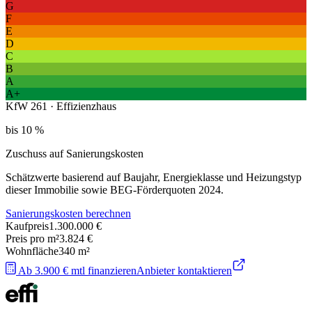
G
F
E
D
C
B
A
A+
KfW 261 · Effizienzhaus
bis 10 %
Zuschuss auf Sanierungskosten
Schätzwerte basierend auf Baujahr, Energieklasse und Heizungstyp
dieser Immobilie sowie BEG-Förderquoten 2024.
Sanierungskosten berechnen
Kaufpreis
1.300.000 €
Preis pro m²
3.824 €
Wohnfläche
340
m²
Ab 3.900 € mtl finanzieren
Anbieter kontaktieren