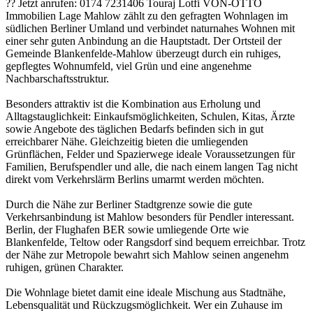
?? Jetzt anrufen: 0174 7231406 Touraj Lotfi VON-OTTO
Immobilien Lage Mahlow zählt zu den gefragten Wohnlagen im
südlichen Berliner Umland und verbindet naturnahes Wohnen mit
einer sehr guten Anbindung an die Hauptstadt. Der Ortsteil der
Gemeinde Blankenfelde-Mahlow überzeugt durch ein ruhiges,
gepflegtes Wohnumfeld, viel Grün und eine angenehme
Nachbarschaftsstruktur.
Besonders attraktiv ist die Kombination aus Erholung und
Alltagstauglichkeit: Einkaufsmöglichkeiten, Schulen, Kitas, Ärzte
sowie Angebote des täglichen Bedarfs befinden sich in gut
erreichbarer Nähe. Gleichzeitig bieten die umliegenden
Grünflächen, Felder und Spazierwege ideale Voraussetzungen für
Familien, Berufspendler und alle, die nach einem langen Tag nicht
direkt vom Verkehrslärm Berlins umarmt werden möchten.
Durch die Nähe zur Berliner Stadtgrenze sowie die gute
Verkehrsanbindung ist Mahlow besonders für Pendler interessant.
Berlin, der Flughafen BER sowie umliegende Orte wie
Blankenfelde, Teltow oder Rangsdorf sind bequem erreichbar. Trotz
der Nähe zur Metropole bewahrt sich Mahlow seinen angenehm
ruhigen, grünen Charakter.
Die Wohnlage bietet damit eine ideale Mischung aus Stadtnähe,
Lebensqualität und Rückzugsmöglichkeit. Wer ein Zuhause im