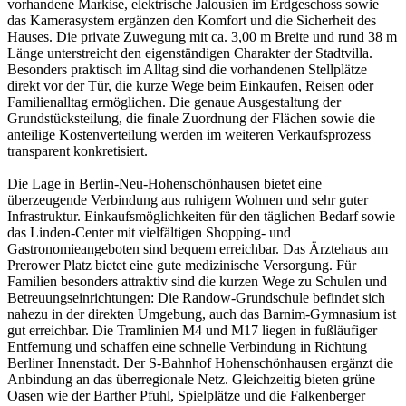
vorhandene Markise, elektrische Jalousien im Erdgeschoss sowie
das Kamerasystem ergänzen den Komfort und die Sicherheit des
Hauses. Die private Zuwegung mit ca. 3,00 m Breite und rund 38 m
Länge unterstreicht den eigenständigen Charakter der Stadtvilla.
Besonders praktisch im Alltag sind die vorhandenen Stellplätze
direkt vor der Tür, die kurze Wege beim Einkaufen, Reisen oder
Familienalltag ermöglichen. Die genaue Ausgestaltung der
Grundstücksteilung, die finale Zuordnung der Flächen sowie die
anteilige Kostenverteilung werden im weiteren Verkaufsprozess
transparent konkretisiert.
Die Lage in Berlin-Neu-Hohenschönhausen bietet eine
überzeugende Verbindung aus ruhigem Wohnen und sehr guter
Infrastruktur. Einkaufsmöglichkeiten für den täglichen Bedarf sowie
das Linden-Center mit vielfältigen Shopping- und
Gastronomieangeboten sind bequem erreichbar. Das Ärztehaus am
Prerower Platz bietet eine gute medizinische Versorgung. Für
Familien besonders attraktiv sind die kurzen Wege zu Schulen und
Betreuungseinrichtungen: Die Randow-Grundschule befindet sich
nahezu in der direkten Umgebung, auch das Barnim-Gymnasium ist
gut erreichbar. Die Tramlinien M4 und M17 liegen in fußläufiger
Entfernung und schaffen eine schnelle Verbindung in Richtung
Berliner Innenstadt. Der S-Bahnhof Hohenschönhausen ergänzt die
Anbindung an das überregionale Netz. Gleichzeitig bieten grüne
Oasen wie der Barther Pfuhl, Spielplätze und die Falkenberger