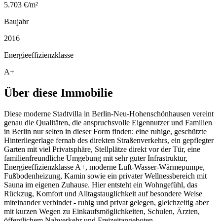
5.703 €/m²
Baujahr
2016
Energieeffizienzklasse
A+
Über diese Immobilie
Diese moderne Stadtvilla in Berlin-Neu-Hohenschönhausen vereint
genau die Qualitäten, die anspruchsvolle Eigennutzer und Familien
in Berlin nur selten in dieser Form finden: eine ruhige, geschützte
Hinterliegerlage fernab des direkten Straßenverkehrs, ein gepflegter
Garten mit viel Privatsphäre, Stellplätze direkt vor der Tür, eine
familienfreundliche Umgebung mit sehr guter Infrastruktur,
Energieeffizienzklasse A+, moderne Luft-Wasser-Wärmepumpe,
Fußbodenheizung, Kamin sowie ein privater Wellnessbereich mit
Sauna im eigenen Zuhause. Hier entsteht ein Wohngefühl, das
Rückzug, Komfort und Alltagstauglichkeit auf besondere Weise
miteinander verbindet - ruhig und privat gelegen, gleichzeitig aber
mit kurzen Wegen zu Einkaufsmöglichkeiten, Schulen, Ärzten,
öffentlichem Nahverkehr und Freizeitangeboten.