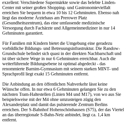
exzellent: Verschiedene Supermärkte sowie das belebte Linden-
Center mit seiner großen Shopping- und Gastronomievielfalt
erreichen Sie bequem in etwa 10 bis 12 Gehminuten. Ebenso nah
liegt das moderne Ärztehaus am Prerower Platz
(Gesundheitszentrum), das eine umfassende medizinische
Versorgung durch Fachärzte und Allgemeinmediziner in nur 14
Gehminuten garantiert.
Für Familien mit Kindern bietet die Umgebung eine geradezu
vorbildliche Bildungs- und Betreuungsinfrastruktur. Die Randow-
Grundschule befindet sich quasi in der direkten Nachbarschaft und
ist über sichere Wege in nur 6 Gehminuten erreichbar. Auch die
weiterführende Bildungsebene ist optimal abgedeckt - das
renommierte Barnim-Gymnasium mit seinem starken MINT- und
Sprachprofil liegt exakt 15 Gehminuten entfernt.
Die Anbindung an den öffentlichen Nahverkehr lässt keine
Wünsche offen. In nur etwa 6 Gehminuten gelangen Sie zu den
nächsten Tram-Haltestellen (Linien M4 und M17), von wo aus Sie
beispielsweise mit der M4 ohne umzusteigen zügig den
Alexanderplatz und damit das pulsierende Zentrum Berlins
erreichen. Der S-Bahnhof Hohenschönhausen (S75), der das Viertel
an das überregionale S-Bahn-Netz anbindet, liegt ca. 1,4 km
entfernt.