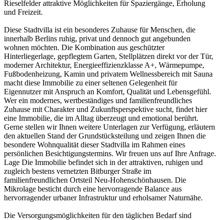
Rieselfelder attraktive Möglichkeiten für Spaziergänge, Erholung
und Freizeit.
Diese Stadtvilla ist ein besonderes Zuhause für Menschen, die
innerhalb Berlins ruhig, privat und dennoch gut angebunden
wohnen möchten. Die Kombination aus geschützter
Hinterliegerlage, gepflegtem Garten, Stellplätzen direkt vor der Tür,
moderner Architektur, Energieeffizienzklasse A+, Wärmepumpe,
Fußbodenheizung, Kamin und privatem Wellnessbereich mit Sauna
macht diese Immobilie zu einer seltenen Gelegenheit für
Eigennutzer mit Anspruch an Komfort, Qualität und Lebensgefühl.
Wer ein modernes, wertbeständiges und familienfreundliches
Zuhause mit Charakter und Zukunftsperspektive sucht, findet hier
eine Immobilie, die im Alltag überzeugt und emotional berührt.
Gerne stellen wir Ihnen weitere Unterlagen zur Verfügung, erläutern
den aktuellen Stand der Grundstücksteilung und zeigen Ihnen die
besondere Wohnqualität dieser Stadtvilla im Rahmen eines
persönlichen Besichtigungstermins. Wir freuen uns auf Ihre Anfrage.
Lage Die Immobilie befindet sich in der attraktiven, ruhigen und
zugleich bestens vernetzten Bitburger Straße im
familienfreundlichen Ortsteil Neu-Hohenschönhausen. Die
Mikrolage besticht durch eine hervorragende Balance aus
hervorragender urbaner Infrastruktur und erholsamer Naturnähe.
Die Versorgungsmöglichkeiten für den täglichen Bedarf sind