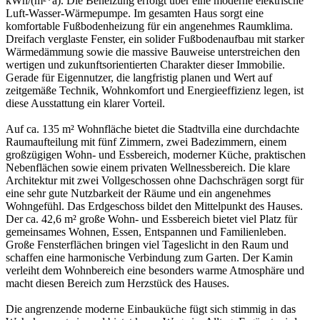
kWh/(m²*a). Die Beheizung erfolgt über eine moderne elektrische
Luft-Wasser-Wärmepumpe. Im gesamten Haus sorgt eine
komfortable Fußbodenheizung für ein angenehmes Raumklima.
Dreifach verglaste Fenster, ein solider Fußbodenaufbau mit starker
Wärmedämmung sowie die massive Bauweise unterstreichen den
wertigen und zukunftsorientierten Charakter dieser Immobilie.
Gerade für Eigennutzer, die langfristig planen und Wert auf
zeitgemäße Technik, Wohnkomfort und Energieeffizienz legen, ist
diese Ausstattung ein klarer Vorteil.
Auf ca. 135 m² Wohnfläche bietet die Stadtvilla eine durchdachte
Raumaufteilung mit fünf Zimmern, zwei Badezimmern, einem
großzügigen Wohn- und Essbereich, moderner Küche, praktischen
Nebenflächen sowie einem privaten Wellnessbereich. Die klare
Architektur mit zwei Vollgeschossen ohne Dachschrägen sorgt für
eine sehr gute Nutzbarkeit der Räume und ein angenehmes
Wohngefühl. Das Erdgeschoss bildet den Mittelpunkt des Hauses.
Der ca. 42,6 m² große Wohn- und Essbereich bietet viel Platz für
gemeinsames Wohnen, Essen, Entspannen und Familienleben.
Große Fensterflächen bringen viel Tageslicht in den Raum und
schaffen eine harmonische Verbindung zum Garten. Der Kamin
verleiht dem Wohnbereich eine besonders warme Atmosphäre und
macht diesen Bereich zum Herzstück des Hauses.
Die angrenzende moderne Einbauküche fügt sich stimmig in das