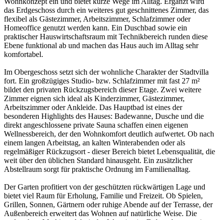
Wohnkonzept ein und bietet kurze Wege im Alltag. Ergänzt wird
das Erdgeschoss durch ein weiteres gut geschnittenes Zimmer, das
flexibel als Gästezimmer, Arbeitszimmer, Schlafzimmer oder
Homeoffice genutzt werden kann. Ein Duschbad sowie ein
praktischer Hauswirtschaftsraum mit Technikbereich runden diese
Ebene funktional ab und machen das Haus auch im Alltag sehr
komfortabel.
Im Obergeschoss setzt sich der wohnliche Charakter der Stadtvilla
fort. Ein großzügiges Studio- bzw. Schlafzimmer mit fast 27 m²
bildet den privaten Rückzugsbereich dieser Etage. Zwei weitere
Zimmer eignen sich ideal als Kinderzimmer, Gästezimmer,
Arbeitszimmer oder Ankleide. Das Hauptbad ist eines der
besonderen Highlights des Hauses: Badewanne, Dusche und die
direkt angeschlossene private Sauna schaffen einen eigenen
Wellnessbereich, der den Wohnkomfort deutlich aufwertet. Ob nach
einem langen Arbeitstag, an kalten Winterabenden oder als
regelmäßiger Rückzugsort - dieser Bereich bietet Lebensqualität, die
weit über den üblichen Standard hinausgeht. Ein zusätzlicher
Abstellraum sorgt für praktische Ordnung im Familienalltag.
Der Garten profitiert von der geschützten rückwärtigen Lage und
bietet viel Raum für Erholung, Familie und Freizeit. Ob Spielen,
Grillen, Sonnen, Gärtnern oder ruhige Abende auf der Terrasse, der
Außenbereich erweitert das Wohnen auf natürliche Weise. Die