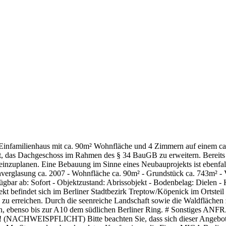
es Einfamilienhaus mit ca. 90m² Wohnfläche und 4 Zimmern auf einem 
it, das Dachgeschoss im Rahmen des § 34 BauGB zu erweitern. Bereits 
einzuplanen. Eine Bebauung im Sinne eines Neubauprojekts ist ebenfal
achverglasung ca. 2007 - Wohnfläche ca. 90m² - Grundstück ca. 743m² -
gbar ab: Sofort - Objektzustand: Abrissobjekt - Bodenbelag: Dielen - K
t befindet sich im Berliner Stadtbezirk Treptow/Köpenick im Ortstei
l zu erreichen. Durch die seenreiche Landschaft sowie die Waldflächen
rminuten, ebenso bis zur A10 dem südlichen Berliner Ring. #
CHT) Bitte beachten Sie, dass sich dieser Angebotspreis je 