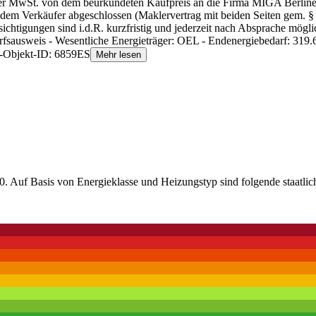
her MwSt. von dem beurkundeten Kaufpreis an die Firma MIGA Berlin
it dem Verkäufer abgeschlossen (Maklervertrag mit beiden Seiten gem. 
chtigungen sind i.d.R. kurzfristig und jederzeit nach Absprache mög
sausweis - Wesentliche Energieträger: OEL - Endenergiebedarf: 319.6 
er-Objekt-ID: 6859ES
Mehr lesen
. Auf Basis von Energieklasse und Heizungstyp sind folgende staatlic