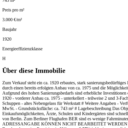
743 m²
Preis pro m²
3.000 €/m²
Baujahr
1920
Energieeffizienzklasse
H
Über diese Immobilie
Zum Verkauf steht ein ca. 1920 erbautes, stark sanierungsbedürftig
durch einen bereits erfolgten Anbau von ca. 1975 und die Möglichke
Aufgrund des hohen Sanierungsbedarfs sind erhebliche Investitionen 
1920 - vorderer Anbau ca. 1975 - unterkellert - teilweise 2 und 3-F
Schuppen - altes Nebengelass für Werkstatt # Weitere Angaben - Verfü
MwSt. - Grundstücksfläche: ca. 743 m² # Lagebeschreibung Das Objek
Einkaufsmöglichkeiten, Ärzte, Schulen und Kindergärten sind schnel
von Berlin. Zum Berliner Flughafen BER sind es wenige Fah
ADRESSANGABE KÖNNEN NICHT BEARBEITET WERDEN! (NACHWEISPFLI