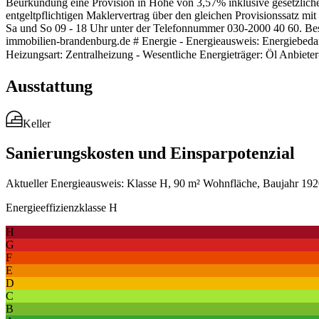
Beurkundung eine Provision in Höhe von 3,57% inklusive gesetzlic
entgeltpflichtigen Maklervertrag über den gleichen Provisionssatz m
Sa und So 09 - 18 Uhr unter der Telefonnummer 030-2000 40 60. Besi
immobilien-brandenburg.de # Energie - Energieausweis: Energiebedarf
Heizungsart: Zentralheizung - Wesentliche Energieträger: Öl Anbiet
Ausstattung
Keller
Sanierungskosten und Einsparpotenzial
Aktueller Energieausweis: Klasse H, 90 m² Wohnfläche, Baujahr 1920
Energieeffizienzklasse H
H
G
F
E
D
C
B