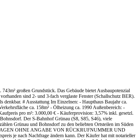
ca. 743m² großen Grundstück. Das Gebäude bietet Ausbaupotenzial
vorhanden sind 2- und 3-fach verglaste Fenster (Schallschutz BER).
ls denkbar. # Ausstattung Im Einzelnen: - Haupthaus Baujahr ca.
 Verkehrsfläche ca. 158m² - Ölheizung ca. 1990 Außenbereich: -
aufpreis pro m²: 3.000,00 € - Käuferprovision: 3,57% inkl. gesetzl.
l Bohnsdorf. Der S-Bahnhof Grünau (S8, S85, S46), viele
 zählen Grünau und Bohnsdorf zu den beliebten Ortsteilen im Süden
 Sonstiges ANFRAGEN OHNE ANGABE VON RÜCKRUFNUMMER UND
nach Nachfrage ändern kann. Der Käufer hat mit notarieller