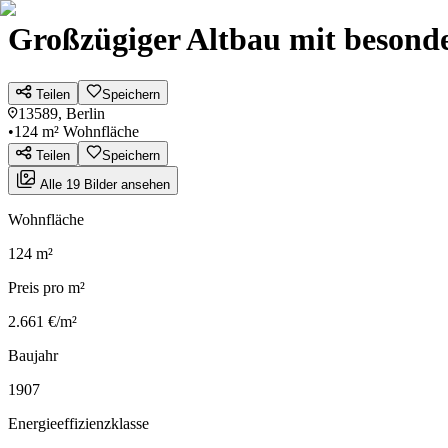
Großzügiger Altbau mit besond
Teilen
Speichern
13589, Berlin
•
124 m² Wohnfläche
Teilen
Speichern
Alle 19 Bilder ansehen
Wohnfläche
124 m²
Preis pro m²
2.661 €/m²
Baujahr
1907
Energieeffizienzklasse