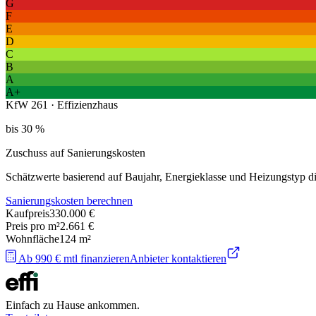
G
F
E
D
C
B
A
A+
KfW 261 · Effizienzhaus
bis 30 %
Zuschuss auf Sanierungskosten
Schätzwerte basierend auf Baujahr, Energieklasse und Heizungstyp 
Sanierungskosten berechnen
Kaufpreis
330.000 €
Preis pro m²
2.661 €
Wohnfläche
124
m²
Ab 990 € mtl finanzieren
Anbieter kontaktieren
Einfach zu Hause ankommen.