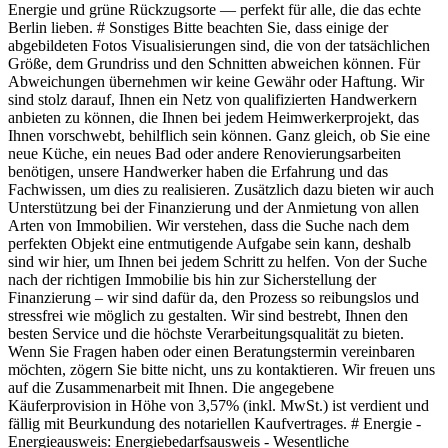
Energie und grüne Rückzugsorte — perfekt für alle, die das echte
Berlin lieben. # Sonstiges Bitte beachten Sie, dass einige der
abgebildeten Fotos Visualisierungen sind, die von der tatsächlichen
Größe, dem Grundriss und den Schnitten abweichen können. Für
Abweichungen übernehmen wir keine Gewähr oder Haftung. Wir
sind stolz darauf, Ihnen ein Netz von qualifizierten Handwerkern
anbieten zu können, die Ihnen bei jedem Heimwerkerprojekt, das
Ihnen vorschwebt, behilflich sein können. Ganz gleich, ob Sie eine
neue Küche, ein neues Bad oder andere Renovierungsarbeiten
benötigen, unsere Handwerker haben die Erfahrung und das
Fachwissen, um dies zu realisieren. Zusätzlich dazu bieten wir auch
Unterstützung bei der Finanzierung und der Anmietung von allen
Arten von Immobilien. Wir verstehen, dass die Suche nach dem
perfekten Objekt eine entmutigende Aufgabe sein kann, deshalb
sind wir hier, um Ihnen bei jedem Schritt zu helfen. Von der Suche
nach der richtigen Immobilie bis hin zur Sicherstellung der
Finanzierung – wir sind dafür da, den Prozess so reibungslos und
stressfrei wie möglich zu gestalten. Wir sind bestrebt, Ihnen den
besten Service und die höchste Verarbeitungsqualität zu bieten.
Wenn Sie Fragen haben oder einen Beratungstermin vereinbaren
möchten, zögern Sie bitte nicht, uns zu kontaktieren. Wir freuen uns
auf die Zusammenarbeit mit Ihnen. Die angegebene
Käuferprovision in Höhe von 3,57% (inkl. MwSt.) ist verdient und
fällig mit Beurkundung des notariellen Kaufvertrages. # Energie -
Energieausweis: Energiebedarfsausweis - Wesentliche