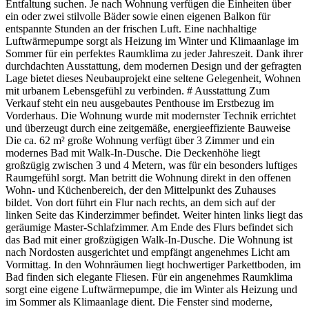
Entfaltung suchen. Je nach Wohnung verfügen die Einheiten über
ein oder zwei stilvolle Bäder sowie einen eigenen Balkon für
entspannte Stunden an der frischen Luft. Eine nachhaltige
Luftwärmepumpe sorgt als Heizung im Winter und Klimaanlage im
Sommer für ein perfektes Raumklima zu jeder Jahreszeit. Dank ihrer
durchdachten Ausstattung, dem modernen Design und der gefragten
Lage bietet dieses Neubauprojekt eine seltene Gelegenheit, Wohnen
mit urbanem Lebensgefühl zu verbinden. # Ausstattung Zum
Verkauf steht ein neu ausgebautes Penthouse im Erstbezug im
Vorderhaus. Die Wohnung wurde mit modernster Technik errichtet
und überzeugt durch eine zeitgemäße, energieeffiziente Bauweise
Die ca. 62 m² große Wohnung verfügt über 3 Zimmer und ein
modernes Bad mit Walk-In-Dusche. Die Deckenhöhe liegt
großzügig zwischen 3 und 4 Metern, was für ein besonders luftiges
Raumgefühl sorgt. Man betritt die Wohnung direkt in den offenen
Wohn- und Küchenbereich, der den Mittelpunkt des Zuhauses
bildet. Von dort führt ein Flur nach rechts, an dem sich auf der
linken Seite das Kinderzimmer befindet. Weiter hinten links liegt das
geräumige Master-Schlafzimmer. Am Ende des Flurs befindet sich
das Bad mit einer großzügigen Walk-In-Dusche. Die Wohnung ist
nach Nordosten ausgerichtet und empfängt angenehmes Licht am
Vormittag. In den Wohnräumen liegt hochwertiger Parkettboden, im
Bad finden sich elegante Fliesen. Für ein angenehmes Raumklima
sorgt eine eigene Luftwärmepumpe, die im Winter als Heizung und
im Sommer als Klimaanlage dient. Die Fenster sind moderne,