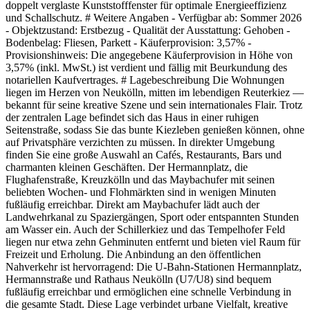
doppelt verglaste Kunststofffenster für optimale Energieeffizienz
und Schallschutz. # Weitere Angaben - Verfügbar ab: Sommer 2026
- Objektzustand: Erstbezug - Qualität der Ausstattung: Gehoben -
Bodenbelag: Fliesen, Parkett - Käuferprovision: 3,57% -
Provisionshinweis: Die angegebene Käuferprovision in Höhe von
3,57% (inkl. MwSt.) ist verdient und fällig mit Beurkundung des
notariellen Kaufvertrages. # Lagebeschreibung Die Wohnungen
liegen im Herzen von Neukölln, mitten im lebendigen Reuterkiez —
bekannt für seine kreative Szene und sein internationales Flair. Trotz
der zentralen Lage befindet sich das Haus in einer ruhigen
Seitenstraße, sodass Sie das bunte Kiezleben genießen können, ohne
auf Privatsphäre verzichten zu müssen. In direkter Umgebung
finden Sie eine große Auswahl an Cafés, Restaurants, Bars und
charmanten kleinen Geschäften. Der Hermannplatz, die
Flughafenstraße, Kreuzkölln und das Maybachufer mit seinen
beliebten Wochen- und Flohmärkten sind in wenigen Minuten
fußläufig erreichbar. Direkt am Maybachufer lädt auch der
Landwehrkanal zu Spaziergängen, Sport oder entspannten Stunden
am Wasser ein. Auch der Schillerkiez und das Tempelhofer Feld
liegen nur etwa zehn Gehminuten entfernt und bieten viel Raum für
Freizeit und Erholung. Die Anbindung an den öffentlichen
Nahverkehr ist hervorragend: Die U-Bahn-Stationen Hermannplatz,
Hermannstraße und Rathaus Neukölln (U7/U8) sind bequem
fußläufig erreichbar und ermöglichen eine schnelle Verbindung in
die gesamte Stadt. Diese Lage verbindet urbane Vielfalt, kreative