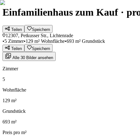
Einfamilienhaus zum Kauf · pro
Teilen
Speichern
12307, Petkusser Str., Lichtenrade
•
5 Zimmer
•
129 m² Wohnfläche
•
693 m² Grundstück
Teilen
Speichern
Alle 30 Bilder ansehen
Zimmer
5
Wohnfläche
129 m²
Grundstück
693 m²
Preis pro m²