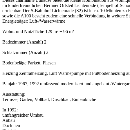
Dieses charmante Zuhause bietet die ideale Kombination aus Wohnqual
im kinderfreundlichen Berliner Ortsteil Lichtenrade (Tempelhof-Sch
erreichbar. Der S-Bahnhof Lichtenrade (S2) ist in ca. 10 Minuten zu F
sowie die A100 besteht zudem eine schnelle Verbindung in weitere S
Energieträger: Luft-/Wasserwärme
Wohn- und Nutzfläche 129 m² + 96 m²
Badezimmer (Anzahl) 2
Schlafzimmer (Anzahl) 2
Bodenbeläge Parkett, Fliesen
Heizung Zentralheizung, Luft Wärmepumpe mit Fußbodenheizung a
Baujahr 1967, 1992 umfassend modernisiert und angebaut /Wintergar
Ausstattung:
Terrasse, Garten, Vollbad, Duschbad, Einbauküche
In 1992:
umfangreicher Umbau
Anbau
Dach neu