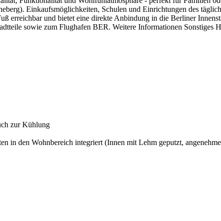
ität, Funktionalität und Wohlfühlatmosphäre - perfekt für Familien od
öneberg). Einkaufsmöglichkeiten, Schulen und Einrichtungen des tägli
uß erreichbar und bietet eine direkte Anbindung in die Berliner Innenst
tadtteile sowie zum Flughafen BER. Weitere Informationen Sonstiges H
uch zur Kühlung
ten in den Wohnbereich integriert (Innen mit Lehm geputzt, angeneh