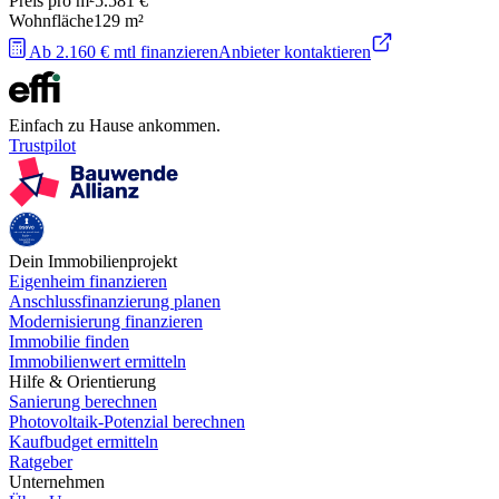
Preis pro m²
5.581 €
Wohnfläche
129
m²
Ab 2.160 € mtl finanzieren
Anbieter kontaktieren
Einfach zu Hause ankommen.
Trustpilot
Dein Immobilienprojekt
Eigenheim finanzieren
Anschlussfinanzierung planen
Modernisierung finanzieren
Immobilie finden
Immobilienwert ermitteln
Hilfe & Orientierung
Sanierung berechnen
Photovoltaik-Potenzial berechnen
Kaufbudget ermitteln
Ratgeber
Unternehmen