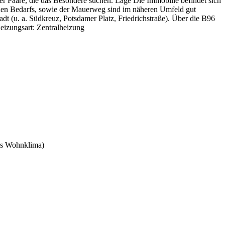
er Paare, die das Besondere suchen. Lage Die Immobilie befindet sich
chen Bedarfs, sowie der Mauerweg sind im näheren Umfeld gut
adt (u. a. Südkreuz, Potsdamer Platz, Friedrichstraße). Über die B96
eizungsart: Zentralheizung
mes Wohnklima)