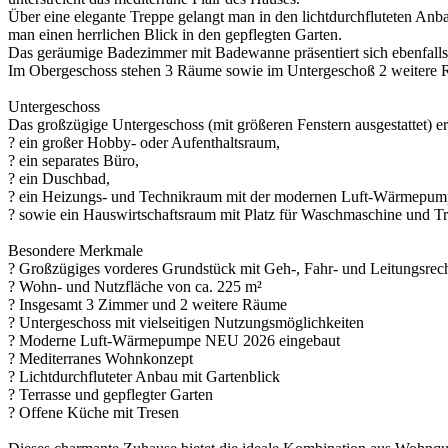
Über eine elegante Treppe gelangt man in den lichtdurchfluteten Anb
man einen herrlichen Blick in den gepflegten Garten.
Das geräumige Badezimmer mit Badewanne präsentiert sich ebenfalls im
Im Obergeschoss stehen 3 Räume sowie im Untergeschoß 2 weitere Räu
Untergeschoss
Das großzügige Untergeschoss (mit größeren Fenstern ausgestattet) er
? ein großer Hobby- oder Aufenthaltsraum,
? ein separates Büro,
? ein Duschbad,
? ein Heizungs- und Technikraum mit der modernen Luft-Wärmepum
? sowie ein Hauswirtschaftsraum mit Platz für Waschmaschine und Tr
Besondere Merkmale
? Großzügiges vorderes Grundstück mit Geh-, Fahr- und Leitungsrec
? Wohn- und Nutzfläche von ca. 225 m²
? Insgesamt 3 Zimmer und 2 weitere Räume
? Untergeschoss mit vielseitigen Nutzungsmöglichkeiten
? Moderne Luft-Wärmepumpe NEU 2026 eingebaut
? Mediterranes Wohnkonzept
? Lichtdurchfluteter Anbau mit Gartenblick
? Terrasse und gepflegter Garten
? Offene Küche mit Tresen