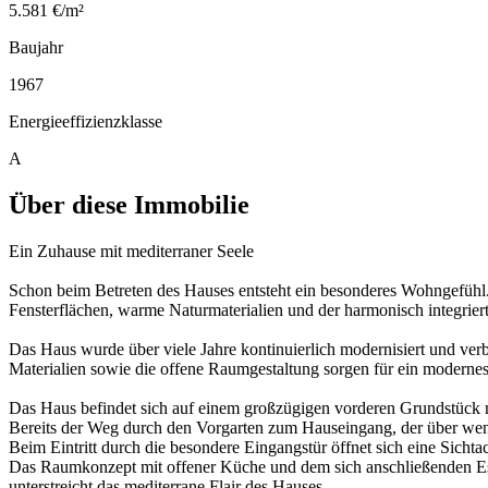
5.581 €/m²
Baujahr
1967
Energieeffizienzklasse
A
Über diese Immobilie
Ein Zuhause mit mediterraner Seele
Schon beim Betreten des Hauses entsteht ein besonderes Wohngefühl.
Fensterflächen, warme Naturmaterialien und der harmonisch integrier
Das Haus wurde über viele Jahre kontinuierlich modernisiert und v
Materialien sowie die offene Raumgestaltung sorgen für ein moderne
Das Haus befindet sich auf einem großzügigen vorderen Grundstück mi
Bereits der Weg durch den Vorgarten zum Hauseingang, der über wenig
Beim Eintritt durch die besondere Eingangstür öffnet sich eine Sic
Das Raumkonzept mit offener Küche und dem sich anschließenden Essb
unterstreicht das mediterrane Flair des Hauses.