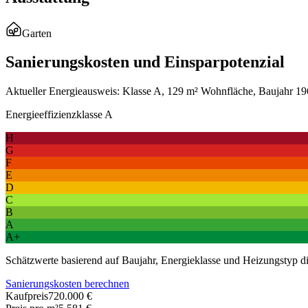
Garten
Sanierungskosten und Einsparpotenzial
Aktueller Energieausweis: Klasse A, 129 m² Wohnfläche, Baujahr 196
Energieeffizienzklasse A
H
G
F
E
D
C
B
A
A+
Schätzwerte basierend auf Baujahr, Energieklasse und Heizungstyp 
Sanierungskosten berechnen
Kaufpreis
720.000 €