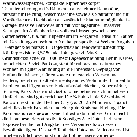
Warmwasserspeicher, kompakte Rippenheizkörper -
Teilunterkellerung mit 3 Räumen in angenehmer Raumhöhe,
nutzbar für Heizung, Waschmaschine sowie als Stauraum und für
Vorräteflacher - Dachboden als zusätzliche Stauraummöglichkeit -
Garage, massive Bauweise und mit Montagegrube - massiver
Schuppen im Außenbereich - voll erschlossengewachsener
Gartenbereich, u.a. mit Tulpenbaum im Vorgarten - ideal für Käufer
mit Gestaltungswunsch oder Neubauperspektive # Weitere Angaben
- Garagen/Stellplätze: 1 - Objektzustand: renovierungsbedürftig -
Käuferprovision: 3,57 % inkl. inkl. gesetzl. MwSt. -
Grundstücksfläche: ca. 1006 m² # Lagebeschreibung Berlin-Karow,
im beliebten Bezirk Pankow, steht für ruhiges und naturnahes
Wohnen mit guter Anbindung an die Innenstadt. Geprägt von
Einfamilienhäusern, Gärten sowie umliegenden Wiesen und
Feldern, bietet der Stadtteil ein entspanntes Wohnumfeld – ideal für
Familien und Eigennutzer. Einkaufsmöglichkeiten, Supermärkte,
Schulen, Kitas, Ärzte und Gastronomie befinden sich im näheren
Umfeld und sind gut erreichbar. Die S-Bahn-Linie S2 verbindet
Karow direkt mit der Berliner City (ca. 20–25 Minuten). Ergänzt
wird dies durch Buslinien und eine gute Straßenanbindung. Die
Kombination aus gewachsener Infrastruktur und viel Grün macht
die Lage besonders attraktiv. # Sonstiges Alle Daten in diesem
Exposee beruhen auf Angaben des Verkäufers bzw. dessen
Bevollmächtigten. Das veröffentlichte Foto- und Videomaterial ist
urheberrechtlich geschützt und darf ohne unsere vorherige