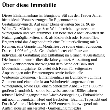
Über diese Immobilie
Dieses Einfamilienhaus im Bungalow-Stil aus den 1930er Jahren
bietet ideale Voraussetzungen für Eigennutzer mit
Gestaltungswunsch. Auf einer Ebene erwarten Sie ca. 96 m²
Wohn-/Nutzfläche mit großem Wohnbereich, angrenzendem
Wintergarten und Schlafzimmer. Ein beheizter Anbau erweitert die
Nutzungsmöglichkeiten, z. B. als Essbereich oder Homeoffice.
Ergänzt wird das Angebot durch eine Teilunterkellerung mit 3
Räumen, eine Garage mit Montagegrube sowie einen Schuppen.
Das ca. 1.006 m² große Grundstück bietet viel Platz zur
individuellen Gestaltung und Entfaltung im Grünen. # Ausstattung
Die Immobilie wurde über die Jahre genutzt. Ausstattung und
Technik entsprechen überwiegend dem Stand der Bau- und
Modernisierungsjahre. Es bietet sich Raum für zeitgemäße
Anpassungen oder Erneuerungen sowie individuelle
Weiterentwicklungen. - Einfamilienhaus im Bungalow-Stil mit 2
Zimmern und einem direkt am Wohnbereich angrenzendem
Wintergarten, sowie zzgl. einem beheiztem Anbau - auf 1.006 m²
großem Grundstück - solide Bauweise aus den 1930er Jahren -
robuste Holz-Eingangstür mit 3-fach-Verriegelung - Einbauküche
mit noch unbenutztem Herd und Backofen - Bad mit Tageslicht und
Dusch-Wanne - Holzfenster - 1995 erneuert, überwiegend mit
Außenjalousien ausgestattet - Gasheizung mit extra