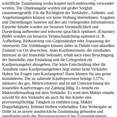
schriftliche Zustimmung weder kopiert noch anderweitig verwendet
werden. Die Objektangabe wurden mit großer Sorgfalt
zusammengestellt. Für die Richtigkeit der Verkäufer-, Anbieter- und
Angebotsangaben können wir keine Haftung übernehmen. Angaben
und Darstellungen basieren auf den uns vorliegenden Informationen.
Einzelne Inhalte wurden zur besseren Verständlichkeit und
Darstellung aufbereitet und teilweise sprachlich optimiert. (Einzelne)
Bilder wurden zur besseren Veranschaulichung optimiert (z. B.
Aufhellung, Reduzierung von Gegenständen oder Anpassung der
Jahreszeit). Die Abbildungen können daher in Details vom aktuellen
Zustand vor Ort abweichen. Jeder Kaufinteressent, der ernsthaftes
Interesse an der Immobilie bekundet, erhält nach einer Besichtigung
der Immobilie, eine Einladung und die Gelegenheit ein
Kaufpreisangebot abzugeben. Die letzte Entscheidung über die
Annahme eines Kaufpreisangebotes liegt immer beim Verkäufer.
Haben Sie Fragen zum Kaufangebot? Dann können Sie uns gerne
kontaktieren. Die zu zahlende Käuferprovision beträgt 3,57%,
inklusive der ges. Mehrwertsteuer und ist mit Unterzeichnung des
notariellen Kaufvertrages zur Zahlung fällig. Es besteht ein
Makleralleinauftrag mit dem Verkäufer. Es wird dem Makler erlaubt,
sowohl für den Verkäufer als auch für den Käufer eine
provisionspflichtige Tätigkeit zu entfalten (sog. Makler
Doppeltätigkeit). Irrtümer bleiben vorbehalten. Eine Weitergabe an
Dritte ist an unsere ausdrückliche Zustimmung gebunden und
unterbindet nicht den Provisionsanspruch bei Zustandekommen