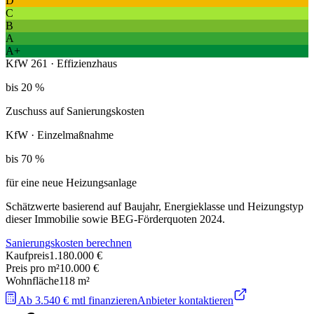
D
C
B
A
A+
KfW 261 · Effizienzhaus
bis 20 %
Zuschuss auf Sanierungskosten
KfW · Einzelmaßnahme
bis 70 %
für eine neue Heizungsanlage
Schätzwerte basierend auf Baujahr, Energieklasse und Heizungstyp
dieser Immobilie sowie BEG-Förderquoten 2024.
Sanierungskosten berechnen
Kaufpreis
1.180.000 €
Preis pro m²
10.000 €
Wohnfläche
118
m²
Ab 3.540 € mtl finanzieren
Anbieter kontaktieren