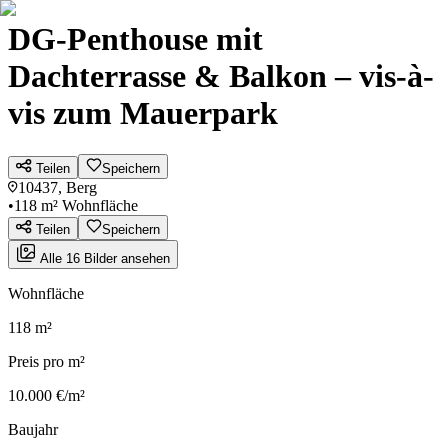
DG-Penthouse mit
Dachterrasse & Balkon – vis-à-
vis zum Mauerpark
Teilen
Speichern
10437, Berg
•
118 m² Wohnfläche
Teilen
Speichern
Alle 16 Bilder ansehen
Wohnfläche
118 m²
Preis pro m²
10.000 €/m²
Baujahr