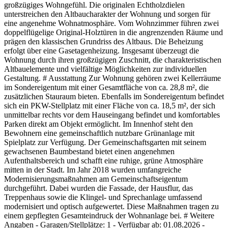
großzügiges Wohngefühl. Die originalen Echtholzdielen
unterstreichen den Altbaucharakter der Wohnung und sorgen für
eine angenehme Wohnatmosphäre. Vom Wohnzimmer führen zwei
doppelflügelige Original-Holztüren in die angrenzenden Räume und
prägen den klassischen Grundriss des Altbaus. Die Beheizung
erfolgt über eine Gasetagenheizung. Insgesamt überzeugt die
Wohnung durch ihren großzügigen Zuschnitt, die charakteristischen
Altbauelemente und vielfältige Möglichkeiten zur individuellen
Gestaltung. # Ausstattung Zur Wohnung gehören zwei Kellerräume
im Sondereigentum mit einer Gesamtfläche von ca. 28,8 m², die
zusätzlichen Stauraum bieten. Ebenfalls im Sondereigentum befindet
sich ein PKW-Stellplatz mit einer Fläche von ca. 18,5 m², der sich
unmittelbar rechts vor dem Hauseingang befindet und komfortables
Parken direkt am Objekt ermöglicht. Im Innenhof steht den
Bewohnern eine gemeinschaftlich nutzbare Grünanlage mit
Spielplatz zur Verfügung. Der Gemeinschaftsgarten mit seinem
gewachsenen Baumbestand bietet einen angenehmen
Aufenthaltsbereich und schafft eine ruhige, grüne Atmosphäre
mitten in der Stadt. Im Jahr 2018 wurden umfangreiche
Modernisierungsmaßnahmen am Gemeinschaftseigentum
durchgeführt. Dabei wurden die Fassade, der Hausflur, das
Treppenhaus sowie die Klingel- und Sprechanlage umfassend
modernisiert und optisch aufgewertet. Diese Maßnahmen tragen zu
einem gepflegten Gesamteindruck der Wohnanlage bei. # Weitere
Angaben - Garagen/Stellplätze: 1 - Verfügbar ab: 01.08.2026 -