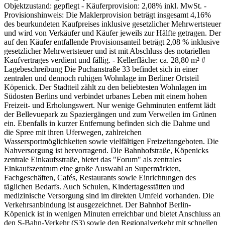
Objektzustand: gepflegt - Käuferprovision: 2,08% inkl. MwSt. -
Provisionshinweis: Die Maklerprovision beträgt insgesamt 4,16%
des beurkundeten Kaufpreises inklusive gesetzlicher Mehrwertsteuer
und wird von Verkäufer und Käufer jeweils zur Hälfte getragen. Der
auf den Käufer entfallende Provisionsanteil beträgt 2,08 % inklusive
gesetzlicher Mehrwertsteuer und ist mit Abschluss des notariellen
Kaufvertrages verdient und fällig. - Kellerfläche: ca. 28,80 m² #
Lagebeschreibung Die Puchanstraße 33 befindet sich in einer
zentralen und dennoch ruhigen Wohnlage im Berliner Ortsteil
Köpenick. Der Stadtteil zählt zu den beliebtesten Wohnlagen im
Südosten Berlins und verbindet urbanes Leben mit einem hohen
Freizeit- und Erholungswert. Nur wenige Gehminuten entfernt lädt
der Bellevuepark zu Spaziergängen und zum Verweilen im Grünen
ein. Ebenfalls in kurzer Entfernung befinden sich die Dahme und
die Spree mit ihren Uferwegen, zahlreichen
Wassersportmöglichkeiten sowie vielfältigen Freizeitangeboten. Die
Nahversorgung ist hervorragend. Die Bahnhofstraße, Köpenicks
zentrale Einkaufsstraße, bietet das "Forum" als zentrales
Einkaufszentrum eine große Auswahl an Supermärkten,
Fachgeschäften, Cafés, Restaurants sowie Einrichtungen des
täglichen Bedarfs. Auch Schulen, Kindertagesstätten und
medizinische Versorgung sind im direkten Umfeld vorhanden. Die
Verkehrsanbindung ist ausgezeichnet. Der Bahnhof Berlin-
Köpenick ist in wenigen Minuten erreichbar und bietet Anschluss an
den S-Bahn-Verkehr (S3) sowie den Regionalverkehr mit schnellen