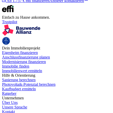
Ab 1.737 € mtl finanzieren
Anbieter kontaktieren
Einfach zu Hause ankommen.
Trustpilot
Dein Immobilienprojekt
Eigenheim finanzieren
Anschlussfinanzierung planen
Modernisierung finanzieren
Immobilie finden
Immobilienwert ermitteln
Hilfe & Orientierung
Sanierung berechnen
Photovoltaik-Potenzial berechnen
Kaufbudget ermitteln
Ratgeber
Unternehmen
Über Uns
Unsere Sprache
Kontakt