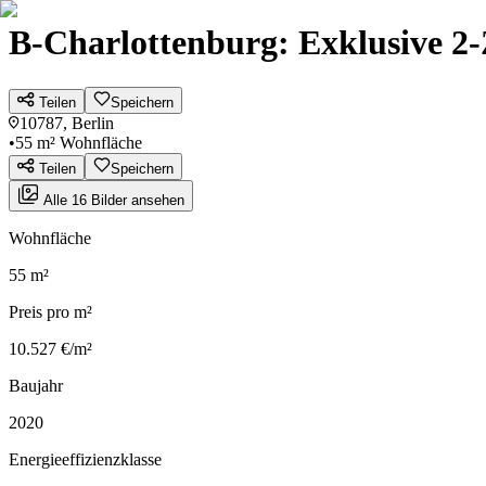
B-Charlottenburg: Exklusiv
Teilen
Speichern
10787, Berlin
•
55 m² Wohnfläche
Teilen
Speichern
Alle 16 Bilder ansehen
Wohnfläche
55 m²
Preis pro m²
10.527 €/m²
Baujahr
2020
Energieeffizienzklasse