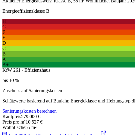
Aktueller Energieausweis: Klasse B, 55 m² Wohnfläche, Baujahr 2020
Energieeffizienzklasse B
H
G
F
E
D
C
B
A
A+
KfW 261 · Effizienzhaus
bis 10 %
Zuschuss auf Sanierungskosten
Schätzwerte basierend auf Baujahr, Energieklasse und Heizungstyp 
Sanierungskosten berechnen
Kaufpreis
579.000 €
Preis pro m²
10.527 €
Wohnfläche
55
m²