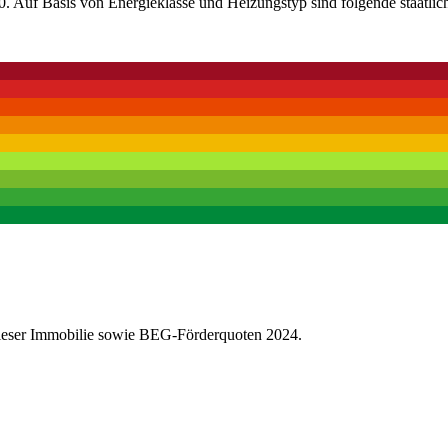
. Auf Basis von Energieklasse und Heizungstyp sind folgende staatlic
dieser Immobilie sowie BEG-Förderquoten 2024.