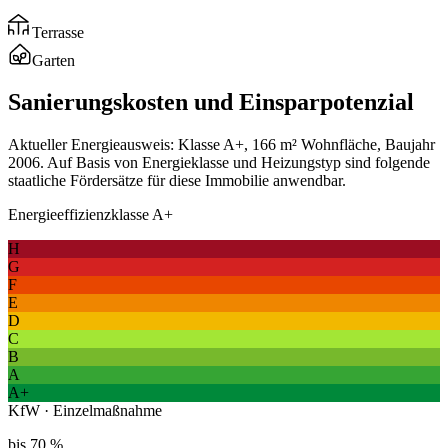
Terrasse
Garten
Sanierungskosten und Einsparpotenzial
Aktueller Energieausweis: Klasse A+, 166 m² Wohnfläche, Baujahr
2006. Auf Basis von Energieklasse und Heizungstyp sind folgende
staatliche Fördersätze für diese Immobilie anwendbar.
Energieeffizienzklasse A+
H
G
F
E
D
C
B
A
A+
KfW · Einzelmaßnahme
bis 70 %